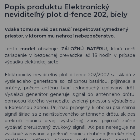
Popis produktu Elektronický
neviditeľný plot d-fence 202, biely
Vďaka tomu sa váš pes naučí rešpektovať vymedzený
priestor, v ktorom mu nehrozí nebezpečenstvo.
Tento
model
obsahuje
ZÁLOŽNÚ BATÉRIU,
ktorá udrží
zariadenie v bezpečnej prevádzke až 16 hodín v prípade
výpadku elektrickej siete.
Elektronický neviditeľný plot d-fence 202/2002 sa skladá z
vysielacieho generátora so záložnou batériou, prijímača a
antény, pričom anténu tvorí jednoduchý izolovaný drôt.
Vysielací generátor generuje signál do anténneho drôtu,
pomocou ktorého vymedzíte zvolený priestor s výstražnou
a korekčnou zónou. Prijímač pripojený k obojku psa sníma
signál šíriaci sa z nainštalovaného anténneho drôtu, ak pes
prekročí hranicu prvej (výstražnej) zóny, prijímač začne
vydávať prerušovaný zvukový signál. Ak pes nereaguje na
zvukové varovanie a prekročí hranicu druhého (korekčného)