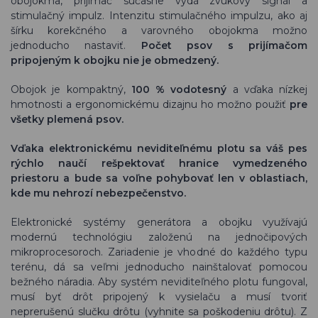
obojokma, prijímač súčasne vydá zvukový signál a
stimulačný impulz. Intenzitu stimulačného impulzu, ako aj
šírku korekčného a varovného obojokma možno
jednoducho nastaviť.
Počet psov s prijímačom
pripojeným k obojku nie je obmedzený.
Obojok je kompaktný,
100 % vodotesný
a vďaka nízkej
hmotnosti a ergonomickému dizajnu ho možno použiť
pre
všetky plemená psov.
Vďaka elektronickému neviditeľnému plotu sa váš pes
rýchlo naučí rešpektovať hranice vymedzeného
priestoru a bude sa voľne pohybovať len v oblastiach,
kde mu nehrozí nebezpečenstvo.
Elektronické systémy generátora a obojku využívajú
modernú technológiu založenú na jednočipových
mikroprocesoroch. Zariadenie je vhodné do každého typu
terénu, dá sa veľmi jednoducho nainštalovať pomocou
bežného náradia. Aby systém neviditeľného plotu fungoval,
musí byť drôt pripojený k vysielaču a musí tvoriť
neprerušenú slučku drôtu (vyhnite sa poškodeniu drôtu). Z