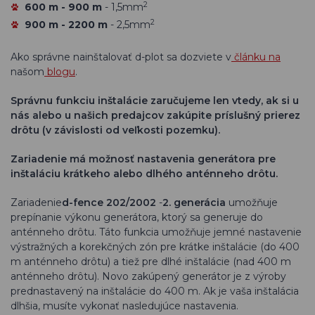
2
600 m - 900 m
- 1,5mm
2
900 m - 2200 m
- 2,5mm
Ako správne nainštalovať d-plot sa dozviete v
článku na
našom
blogu
.
Správnu funkciu inštalácie zaručujeme len vtedy, ak si u
nás alebo u našich predajcov zakúpite príslušný prierez
drôtu (v závislosti od veľkosti pozemku).
Zariadenie má možnosť nastavenia generátora pre
inštaláciu krátkeho alebo dlhého anténneho drôtu.
Zariadenie
d-fence 202/2002
-
2. generácia
umožňuje
prepínanie výkonu generátora, ktorý sa generuje do
anténneho drôtu. Táto funkcia umožňuje jemné nastavenie
výstražných a korekčných zón pre krátke inštalácie (do 400
m anténneho drôtu) a tiež pre dlhé inštalácie (nad 400 m
anténneho drôtu). Novo zakúpený generátor je z výroby
prednastavený na inštalácie do 400 m. Ak je vaša inštalácia
dlhšia, musíte vykonať nasledujúce nastavenia.