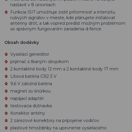
nastaviť v 8 úrovniach
Funkcia ISIT umožňuje zistiť prítomnosť a intenzitu
rušivých signálov v mieste, kde plánujete inštalovať
anténny drôt, a tak vopred predísť možným problémom
so správnym fungovaním zariadenia d-fence
Obsah dodávky
Vysielací generátor
prijímač s tkaným obojokom
2 kontaktné body 12 mm a 2 kontaktné body 17 mm
Lítiová batéria CR2 3 V
9,6 V záložná batéria
magnet so šnúrkou
napájací adaptér
testovacia dútnavka
Konektor antény
2 zárezové konektory na pripojenie vodičov
plastové hmoždinky na upevnenie vysielacieho