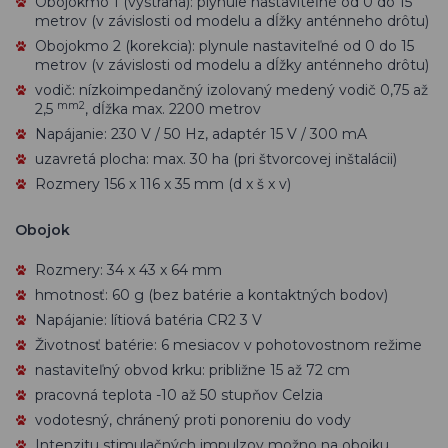
Obojokmo 1 (výstraha): plynule nastaviteľné od 0 do 15
metrov (v závislosti od modelu a dĺžky anténneho drôtu)
Obojokmo 2 (korekcia): plynule nastaviteľné od 0 do 15
metrov (v závislosti od modelu a dĺžky anténneho drôtu)
vodič: nízkoimpedančný izolovaný medený vodič 0,75 až
mm2
2,5
, dĺžka max. 2200 metrov
Napájanie: 230 V / 50 Hz, adaptér 15 V / 300 mA
uzavretá plocha: max. 30 ha (pri štvorcovej inštalácii)
Rozmery 156 x 116 x 35 mm (d x š x v)
Obojok
Rozmery: 34 x 43 x 64 mm
hmotnosť: 60 g (bez batérie a kontaktných bodov)
Napájanie: lítiová batéria CR2 3 V
Životnosť batérie: 6 mesiacov v pohotovostnom režime
nastaviteľný obvod krku: približne 15 až 72 cm
pracovná teplota -10 až 50 stupňov Celzia
vodotesný, chránený proti ponoreniu do vody
Intenzitu stimulačných impulzov možno na obojku