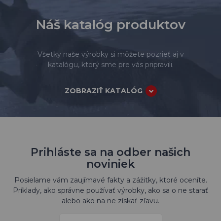
Náš katalóg produktov
Všetky naše výrobky si môžete pozrieť aj v
katalógu, ktorý sme pre vás pripravili.
ZOBRAZIŤ KATALÓG
Prihláste sa na odber našich
noviniek
Posielame vám zaujímavé fakty a zážitky, ktoré oceníte.
Príklady, ako správne používať výrobky, ako sa o ne starať
alebo ako na ne získať zľavu.