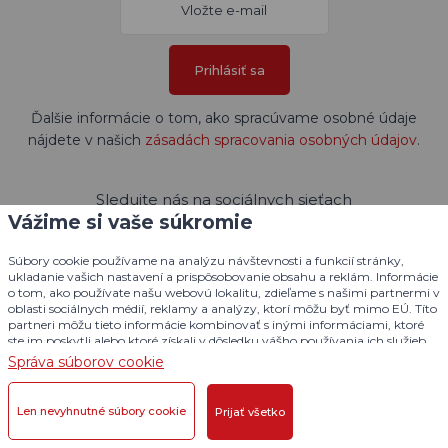
Prihlásiť sa
Ďalšie informácie o tom, ako spracúvame osobné údaje
nájdete v našich
zásadách spracovania osobných údajov
.
Sledujte nás na sociálnych sieťach
Vážime si vaše súkromie
Súbory cookie používame na analýzu návštevnosti a funkcií stránky,
ukladanie vašich nastavení a prispôsobovanie obsahu a reklám. Informácie
o tom, ako používate našu webovú lokalitu, zdieľame s našimi partnermi v
oblasti sociálnych médií, reklamy a analýzy, ktorí môžu byť mimo EÚ. Títo
partneri môžu tieto informácie kombinovať s inými informáciami, ktoré
ste im poskytli alebo ktoré získali v dôsledku vášho používania ich služieb.
Podrobné informácie
Správa súborov cookie
Len nevyhnutné súbory cookie
Prijať všetko