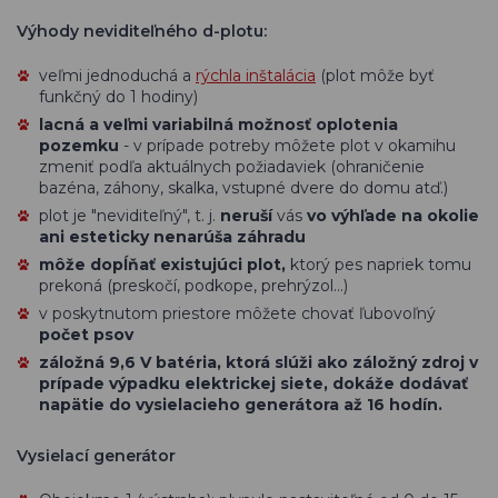
Výhody neviditeľného d-plotu:
veľmi jednoduchá a
rýchla inštalácia
(plot môže byť
funkčný do 1 hodiny)
lacná a veľmi variabilná možnosť oplotenia
pozemku
- v prípade potreby môžete plot v okamihu
zmeniť podľa aktuálnych požiadaviek (ohraničenie
bazéna, záhony, skalka, vstupné dvere do domu atď.)
plot je "neviditeľný", t. j.
neruší
vás
vo výhľade na okolie
ani esteticky nenarúša záhradu
môže dopĺňať existujúci plot,
ktorý pes napriek tomu
prekoná (preskočí, podkope, prehrýzol...)
v poskytnutom priestore môžete chovať ľubovoľný
počet psov
záložná 9,6 V batéria, ktorá slúži ako záložný zdroj v
prípade výpadku elektrickej siete, dokáže dodávať
napätie do vysielacieho generátora až 16 hodín.
Vysielací generátor