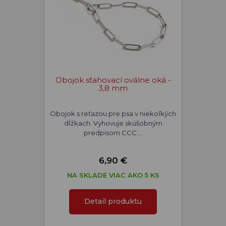
Obojok sťahovací oválne oká -
3,8 mm
Obojok s reťazou pre psa v niekoľkých
dĺžkach. Vyhovuje skúšobným
predpisom CCC.…
6,90 €
NA SKLADE VIAC AKO 5 KS
Detail produktu