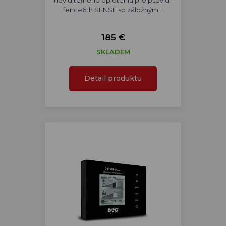
neviditeľného oplotenia pre psov d-
fence6th SENSE so záložným…
185 €
SKLADEM
Detail produktu