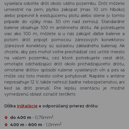
vysielača odviňte drôt okolo vášho pozemku. Drôt môžete
umiestniť na zem, plytko zakopať (max. 10 cm hlboko)
alebo pripevniť k existujúcemu plotu alebo stene (v tomto
prípade do výšky max. 30 cm nad zemou). Štandardné
balenie obsahuje 100 m anténneho drôtu. Ak potrebujete
viac ako 100 m, môžete si u nás zakúpiť ďalšie balenie a
potom drôt pripojiť pomocou zárezových konektorov
(zárezové konektory sú súčasťou základného balenia). Ak
chcete, aby pes mohol voľne prechádzať cez určité miesto
na vašom pozemku, cez ktoré potrebujete viesť drôt,
omotajte odchádzajúci drôt okolo prichádzajúceho drôtu,
omotanie drôtov spôsobí rušenie vysielaných vĺn a pes sa
môže cez toto miesto voľne pohybovať. Napätie v anténe
nepresahuje 12 V, takže nehrozí žiadne nebezpečenstvo, ani
keď sa drôt preruší. Pre lepšiu orientáciu je možné
vymedzenú oblasť označiť terčíkmi.
Dĺžka
inštalácie
a odporúčaný prierez drôtu:
2
do 400 m
- 0,75mm
2
400 m - 600 m
- 1,0mm