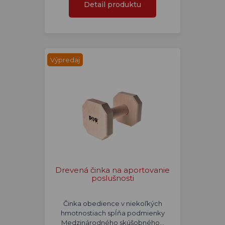
Detail produktu
Výpredaj
Drevená činka na aportovanie
poslušnosti
Činka obedience v niekoľkých
hmotnostiach spĺňa podmienky
Medzinárodného skúšobného…