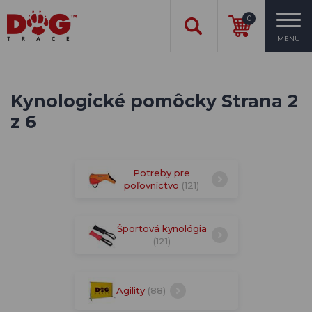
0
MENU
Kynologické pomôcky Strana 2
z 6
Potreby pre
poľovníctvo
(121)
Športová kynológia
(121)
Agility
(88)