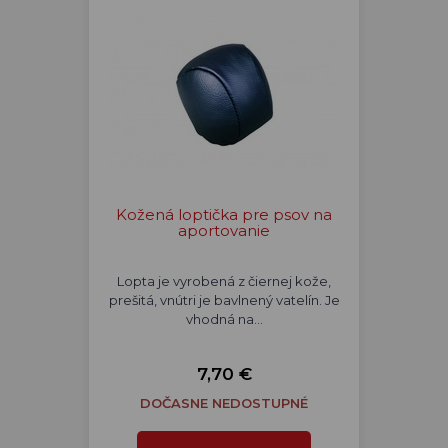
Kožená loptička pre psov na
aportovanie
Lopta je vyrobená z čiernej kože,
prešitá, vnútri je bavlnený vatelín. Je
vhodná na…
7,70 €
DOČASNE NEDOSTUPNÉ