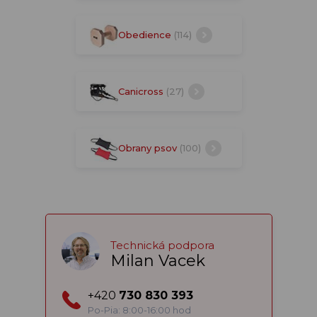
Obedience
(114)
Canicross
(27)
Obrany psov
(100)
Technická podpora
Milan Vacek
+420
730 830 393
Po-Pia: 8:00-16:00 hod