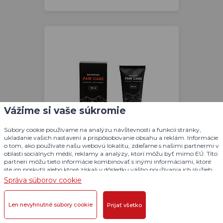
Vážime si vaše súkromie
Súbory cookie používame na analýzu návštevnosti a funkcií stránky,
ukladanie vašich nastavení a prispôsobovanie obsahu a reklám. Informácie
o tom, ako používate našu webovú lokalitu, zdieľame s našimi partnermi v
Masť na psie labky 100 ml Paw
oblasti sociálnych médií, reklamy a analýzy, ktorí môžu byť mimo EÚ. Títo
Care Non-stop dogwear
partneri môžu tieto informácie kombinovať s inými informáciami, ktoré
ste im poskytli alebo ktoré získali v dôsledku vášho používania ich služieb.
Podrobné informácie
Správa súborov cookie
V balení: 100 ml ks
Vlastnosť: preventívne a liečivé účinky
Len nevyhnutné súbory cookie
Prijať všetko