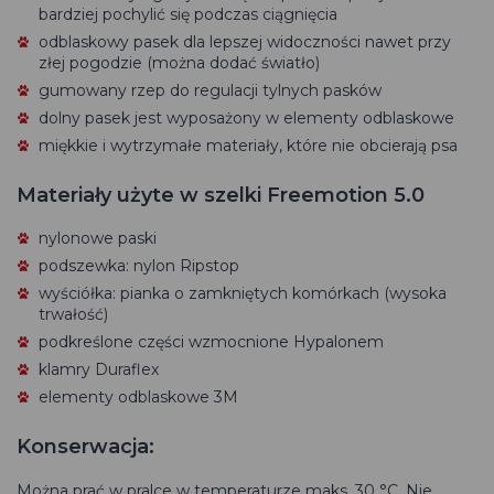
bardziej pochylić się podczas ciągnięcia
odblaskowy pasek dla lepszej widoczności nawet przy
złej pogodzie (można dodać światło)
gumowany rzep do regulacji tylnych pasków
dolny pasek jest wyposażony w elementy odblaskowe
miękkie i wytrzymałe materiały, które nie obcierają psa
Materiały użyte w szelki Freemotion 5.0
nylonowe paski
podszewka: nylon Ripstop
wyściółka: pianka o zamkniętych komórkach (wysoka
trwałość)
podkreślone części wzmocnione Hypalonem
klamry Duraflex
elementy odblaskowe 3M
Konserwacja:
Można prać w pralce w temperaturze maks. 30 °C. Nie