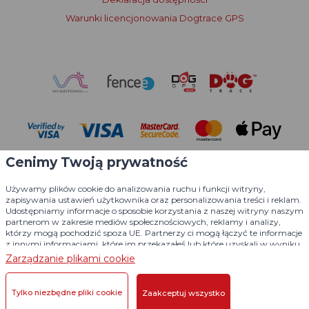
Warunki licencjonowania Dogtrace GPS
Cenimy Twoją prywatność
Używamy plików cookie do analizowania ruchu i funkcji witryny,
zapisywania ustawień użytkownika oraz personalizowania treści i reklam.
Udostępniamy informacje o sposobie korzystania z naszej witryny naszym
partnerom w zakresie mediów społecznościowych, reklamy i analizy,
© 2004 - 2026 VNT electronics s.r.o., wszelkie prawa zastrzeżone
którzy mogą pochodzić spoza UE. Partnerzy ci mogą łączyć te informacje
z innymi informacjami, które im przekazałeś lub które uzyskali w wyniku
Projekt graficzny
KošnarDesign.cz
i system redakcyjny
korzystania z ich usług.
Szczegółowe informacje
Zarządzanie plikami cookie
CZECHGROUP.cz
Tylko niezbędne pliki cookie
Zaakceptuj wszystko