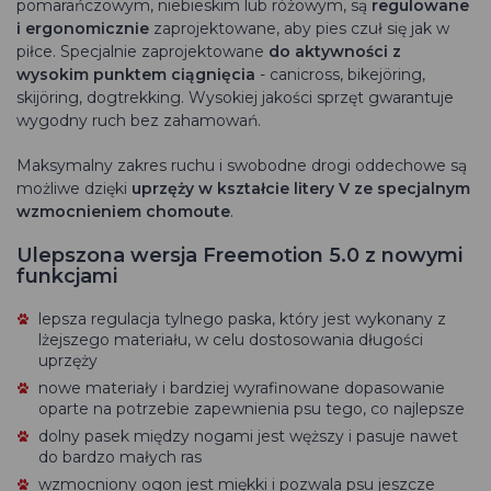
pomarańczowym, niebieskim lub różowym, są
regulowane
i ergonomicznie
zaprojektowane, aby pies czuł się jak w
piłce. Specjalnie zaprojektowane
do aktywności z
wysokim punktem ciągnięcia
- canicross, bikejöring,
skijöring, dogtrekking. Wysokiej jakości sprzęt gwarantuje
wygodny ruch bez zahamowań.
Maksymalny zakres ruchu i swobodne drogi oddechowe są
możliwe dzięki
uprzęży w kształcie litery V ze specjalnym
wzmocnieniem chomoute
.
Ulepszona wersja Freemotion 5.0 z nowymi
funkcjami
lepsza regulacja tylnego paska, który jest wykonany z
lżejszego materiału, w celu dostosowania długości
uprzęży
nowe materiały i bardziej wyrafinowane dopasowanie
oparte na potrzebie zapewnienia psu tego, co najlepsze
dolny pasek między nogami jest węższy i pasuje nawet
do bardzo małych ras
wzmocniony ogon jest miękki i pozwala psu jeszcze