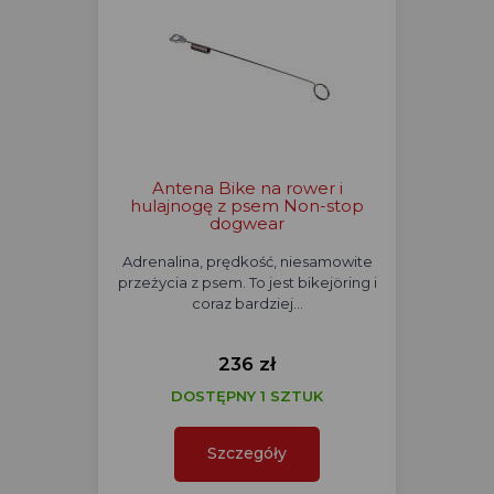
Antena Bike na rower i
hulajnogę z psem Non-stop
dogwear
Adrenalina, prędkość, niesamowite
przeżycia z psem. To jest bikejöring i
coraz bardziej…
236 zł
DOSTĘPNY 1 SZTUK
Szczegóły