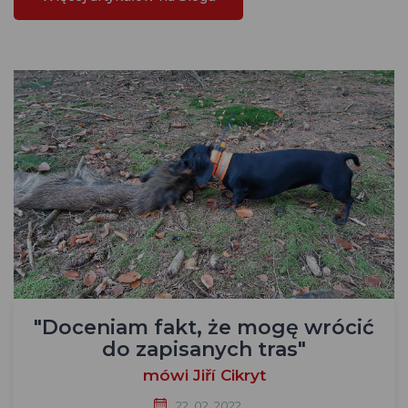
"Doceniam fakt, że mogę wrócić
do zapisanych tras"
mówi Jiří Cikryt
22. 02. 2022