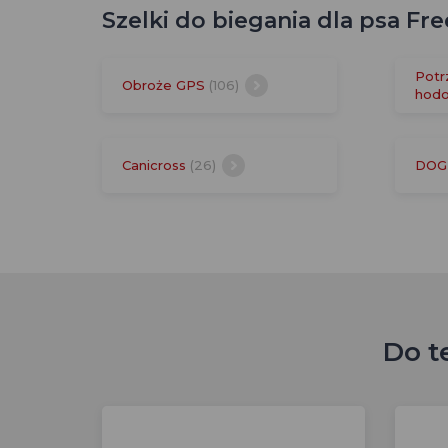
Szelki do biegania dla psa F
Potr
Obroże GPS
(106)
hod
Canicross
(26)
DOG 
Do t