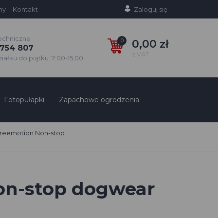
ny
Kontakt
Zaloguj się
echniczne
0
0,00 zł
754 807
z VAT
ałku do piątku: 7:00-15:00
Fotopułapki
Zapachowe ogrodzenia
 Freemotion Non-stop
Non-stop dogwear