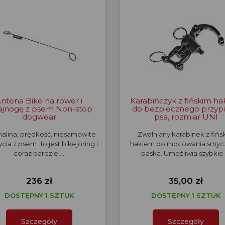
ntena Bike na rower i
Karabińczyk z fińskim h
ajnogę z psem Non-stop
do bezpiecznego przypi
dogwear
psa, rozmiar UNI
alina, prędkość, niesamowite
Zwalniany karabinek z fińs
cia z psem. To jest bikejöring i
hakiem do mocowania smyc
coraz bardziej…
paska. Umożliwia szybkie 
236 zł
35,00 zł
DOSTĘPNY 1 SZTUK
DOSTĘPNY 1 SZTUK
Szczegóły
Szczegóły