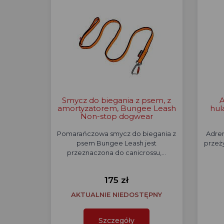
Smycz do biegania z psem, z
A
amortyzatorem, Bungee Leash
hul
Non-stop dogwear
Pomarańczowa smycz do biegania z
Adren
psem Bungee Leash jest
przeży
przeznaczona do canicrossu,…
175 zł
AKTUALNIE NIEDOSTĘPNY
Szczegóły