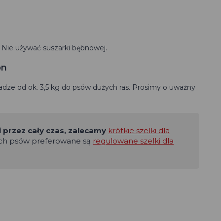
 Nie używać suszarki bębnowej.
on
dze od ok. 3,5 kg do psów dużych ras. Prosimy o uważny
i przez cały czas, zalecamy
krótkie szelki dla
łych psów preferowane są
regulowane szelki dla