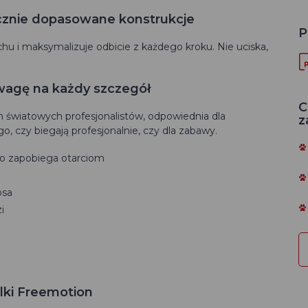
icznie dopasowane konstrukcje
P
chu i maksymalizuje odbicie z każdego kroku. Nie uciska,
wagę na każdy szczegół
C
 światowych profesjonalistów, odpowiednia dla
z
o, czy biegają profesjonalnie, czy dla zabawy.
 co zapobiega otarciom
psa
i
elki Freemotion