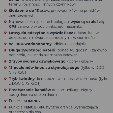
terenu, roślinności i innych czynników)
Śledzenie do 13
psów, przewodników lub punktów
orientacyjnych
Najnowocześniejsza technologia
z wysoką czułością
GPS
zarówno w odbiorniku, jak i nadajniku
Łatwy do odczytania wyświetlacz
odbiornika - w
bezpośrednim świetle słonecznym i w ciemności
W 100% wodoodporny
odbiornik i nadajnik
Długa żywotność baterii
(ponad 40 godzin) - zarówno
odbiornik, jak i nadajnik można ładować
2 tryby sygnału dźwiękowego
- cichy / głośny
15 poziomów impulsu stymulującego
(tylko w DOG
GPS X30T)
Tryb świetlny
do rozpoznawania psa w ciemności (tylko
z DOG GPS X30T)
Przełączanie kanałów
do komunikacji między
nadajnikiem a odbiornikiem
Funkcja
KOMPAS
Funkcja
FENCE
- akustyczna granica wyznaczająca
przestrzeń dla psa