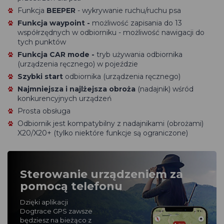
Funkcja
BEEPER
- wykrywanie ruchu/ruchu psa
Funkcja waypoint
-
możliwość zapisania do 13
współrzędnych w odbiorniku - możliwość nawigacji do
tych punktów
Funkcja CAR mode -
tryb używania odbiornika
(urządzenia ręcznego) w pojeździe
Szybki start
odbiornika (urządzenia ręcznego)
Najmniejsza i najlżejsza obroża
(nadajnik) wśród
konkurencyjnych urządzeń
Prosta obsługa
Odbiornik jest kompatybilny z nadajnikami (obrożami)
X20/X20+ (tylko niektóre funkcje są ograniczone)
Sterowanie urządzeniem za
pomocą telefonu
Dzięki aplikacji
Dogtrace GPS zawsze
będziesz na bieżąco z