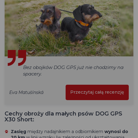
Bez obojków DOG GPS już nie chodzimy na
spacery.
Przeczytaj całą recenzję
Eva Matušínská
Cechy obroży dla małych psów DOG GPS
X30 Short:
Zasięg
między nadajnikiem a odbiornikiem
wynosi do
20 km
w linii wzroku (w zależności od ukształtowania