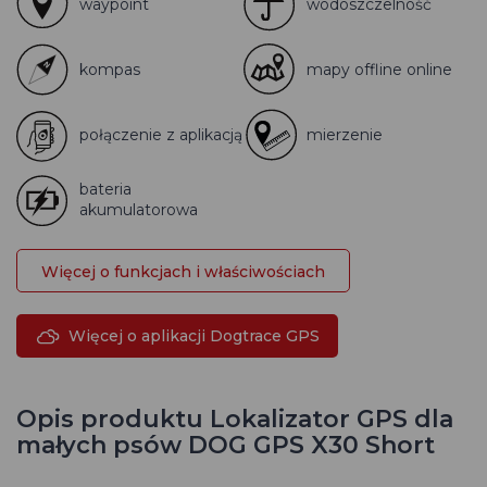
waypoint
wodoszczelność
kompas
mapy offline online
połączenie z aplikacją
mierzenie
bateria
akumulatorowa
Więcej o funkcjach i właściwościach
Więcej o aplikacji Dogtrace GPS
Opis produktu Lokalizator GPS dla
małych psów DOG GPS X30 Short