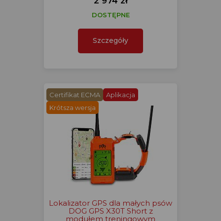
2 974 zł
DOSTĘPNE
Szczegóły
Certifikat ECMA
Aplikacja
Krótsza wersja
Lokalizator GPS dla małych psów
DOG GPS X30T Short z
modułem treningowym