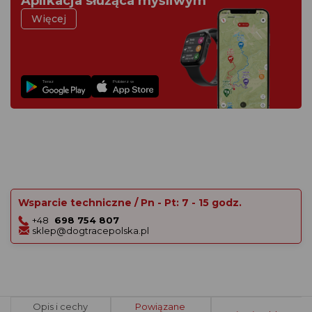
Aplikacja służąca myśliwym
Więcej
Teraz
Pobierz w
Wsparcie techniczne / Pn - Pt: 7 - 15 godz.
+48
698 754 807
sklep@dogtracepolska.pl
Opis i cechy
Powiązane