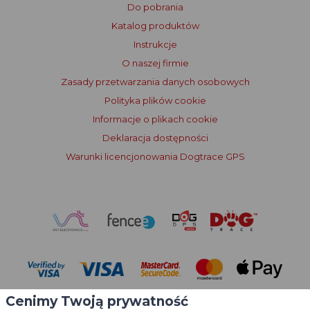
Do pobrania
Katalog produktów
Instrukcje
O naszej firmie
Zasady przetwarzania danych osobowych
Polityka plików cookie
Informacje o plikach cookie
Deklaracja dostępności
Warunki licencjonowania Dogtrace GPS
Cenimy Twoją prywatność