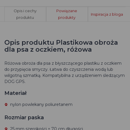
Opis i cechy
Powiązane
Inspiracja z bloga
produktu
produkty
Opis produktu Plastikowa obroża
dla psa z oczkiem, różowa
Różowa obroża dla psa z błyszczącego plastiku z oczkiem
do przypięcia smyczy.
Łatwa do czyszczenia wodą lub
wilgotną szmatką.
Kompatybilna z urządzeniem śledzącym
DOG GPS.
Materiał
nylon powlekany poliuretanem
Rozmiar paska
25 mm szerokości × 70 cm długości