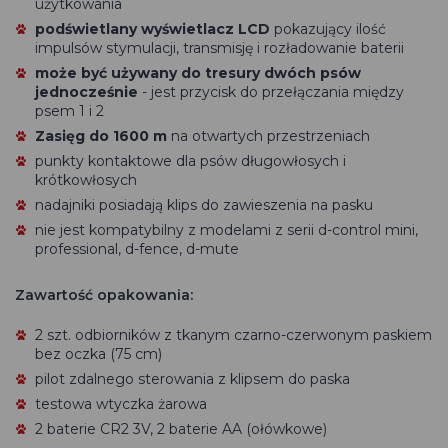
użytkowania
podświetlany wyświetlacz LCD
pokazujący ilość
impulsów stymulacji, transmisję i rozładowanie baterii
może być używany do tresury dwóch psów
jednocześnie
- jest przycisk do przełączania między
psem 1 i 2
Zasięg do 1600 m
na otwartych przestrzeniach
punkty kontaktowe dla psów długowłosych i
krótkowłosych
nadajniki posiadają klips do zawieszenia na pasku
nie jest kompatybilny z modelami z serii d-control mini,
professional, d-fence, d-mute
Zawartość opakowania:
2 szt. odbiorników z tkanym czarno-czerwonym paskiem
bez oczka (75 cm)
pilot zdalnego sterowania z klipsem do paska
testowa wtyczka żarowa
2 baterie CR2 3V, 2 baterie AA (ołówkowe)