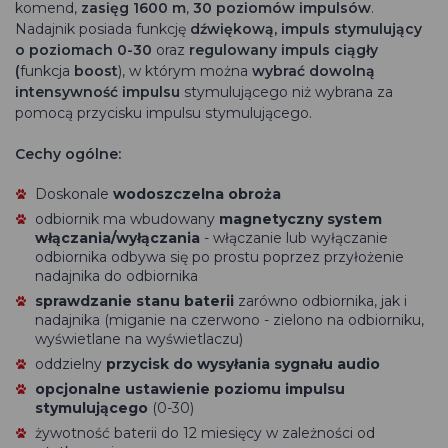
komend,
zasięg 1600 m
,
30 poziomów impulsów
.
Nadajnik posiada funkcję
dźwiękową, impuls stymulujący
o poziomach 0-30
oraz
regulowany impuls ciągły
(
funkcja
boost
), w którym można
wybrać dowolną
intensywność impulsu
stymulującego niż wybrana za
pomocą przycisku impulsu stymulującego.
Cechy ogólne:
Doskonale
wodoszczelna obroża
odbiornik ma wbudowany
magnetyczny system
włączania/wyłączania
- włączanie lub wyłączanie
odbiornika odbywa się po prostu poprzez przyłożenie
nadajnika do odbiornika
sprawdzanie stanu baterii
zarówno odbiornika, jak i
nadajnika (miganie na czerwono - zielono na odbiorniku,
wyświetlane na wyświetlaczu)
oddzielny
przycisk do wysyłania sygnału audio
opcjonalne ustawienie poziomu impulsu
stymulującego
(0-30)
żywotność baterii do 12 miesięcy w zależności od