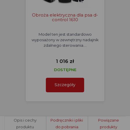
Obroża elektryczna dla psa d-
control 1610
Model ten jest standardowo
wyposażony w zewnętrzny nadajnik
zdalnego sterowania.…
1 016 zł
DOSTĘPNE
Szczegóły
Opis i cechy
Podręczniki i pliki
Powiązane
produktu
do pobrania
produkty