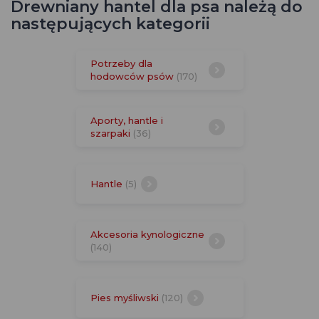
Drewniany hantel dla psa należą do
następujących kategorii
Potrzeby dla
hodowców psów
(170)
Aporty, hantle i
szarpaki
(36)
Hantle
(5)
Akcesoria kynologiczne
(140)
Pies myśliwski
(120)