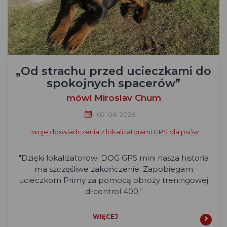
„Od strachu przed ucieczkami do
spokojnych spacerów”
mówi Miroslav Chum
02. 06. 2026
Twoje doświadczenia z lokalizatorami GPS dla psów
"Dzięki lokalizatorowi DOG GPS mini nasza historia
ma szczęśliwe zakończenie. Zapobiegam
ucieczkom Primy za pomocą obroży treningowej
d-control 400."
WIĘCEJ