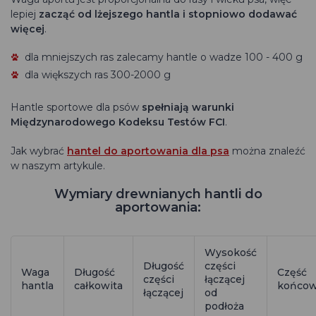
lepiej
zacząć od lżejszego hantla i stopniowo dodawać
więcej
.
dla mniejszych ras zalecamy hantle o wadze 100 - 400 g
dla większych ras 300-2000 g
Hantle sportowe dla psów
spełniają warunki
Międzynarodowego Kodeksu Testów FCI
.
Jak wybrać
hantel do aportowania dla psa
można znaleźć
w naszym artykule.
Wymiary drewnianych hantli do
aportowania:
Wysokość
Długość
części
Waga
Długość
Część
części
łączącej
hantla
całkowita
końco
łączącej
od
podłoża