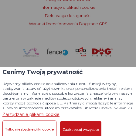
Informacje o plikach cookie
Deklaracja dostępności
Warunki licencjonowania Dogtrace GPS
Cenimy Twoją prywatność
Używamy plików cookie do analizowania ruchu i funkcji witryny,
zapisywania ustawień użytkownika oraz personalizowania treści i reklam.
Udostępniamy informacje o sposobie korzystania z naszej witryny naszym
partnerom w zakresie mediów społecznościowych, reklamy i analizy,
którzy mogą pochodzić spoza UE. Partnerzy ci mogą łączyć te informacje
z innymi informacjami, które im przekazałeś lub które uzyskali w wyniku
korzystania z ich usług.
Szczegółowe informacje
Zarządzanie plikami cookie
© 2004 - 2026 VNT electronics s.r.o., wszelkie prawa zastrzeżone
Projekt graficzny
KošnarDesign.cz
i system redakcyjny
Tylko niezbędne pliki cookie
Zaakceptuj wszystko
CZECHGROUP.cz