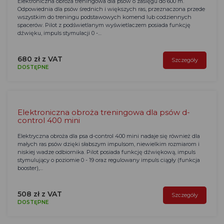
Elektroniczna obroża treningowa dla psów o zasięgu do 600 m.
Odpowiednia dla psów średnich i większych ras, przeznaczona przede
wszystkim do treningu podstawowych komend lub codziennych
spacerów. Pilot z podświetlanym wyświetlaczem posiada funkcję
dźwięku, impuls stymulacji 0 -…
680 zł z VAT
Szczegóły
DOSTĘPNE
Elektroniczna obroża treningowa dla psów d-
control 400 mini
Elektryczna obroża dla psa d-control 400 mini nadaje się również dla
małych ras psów dzięki słabszym impulsom, niewielkim rozmiarom i
niskiej wadze odbiornika. Pilot posiada funkcję dźwiękową, impuls
stymulujący o poziomie 0 - 19 oraz regulowany impuls ciągły (funkcja
booster),…
508 zł z VAT
Szczegóły
DOSTĘPNE