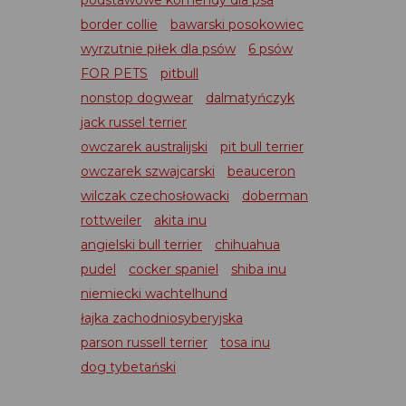
podstawowe komendy dla psa
border collie
bawarski posokowiec
wyrzutnie piłek dla psów
6 psów
FOR PETS
pitbull
nonstop dogwear
dalmatyńczyk
jack russel terrier
owczarek australijski
pit bull terrier
owczarek szwajcarski
beauceron
wilczak czechosłowacki
doberman
rottweiler
akita inu
angielski bull terrier
chihuahua
pudel
cocker spaniel
shiba inu
niemiecki wachtelhund
łajka zachodniosyberyjska
parson russell terrier
tosa inu
dog tybetański