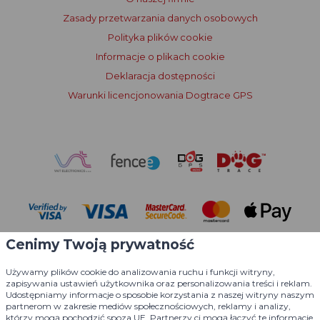
Zasady przetwarzania danych osobowych
Polityka plików cookie
Informacje o plikach cookie
Deklaracja dostępności
Warunki licencjonowania Dogtrace GPS
Cenimy Twoją prywatność
Używamy plików cookie do analizowania ruchu i funkcji witryny,
zapisywania ustawień użytkownika oraz personalizowania treści i reklam.
Udostępniamy informacje o sposobie korzystania z naszej witryny naszym
partnerom w zakresie mediów społecznościowych, reklamy i analizy,
© 2004 - 2026 VNT electronics s.r.o., wszelkie prawa zastrzeżone
którzy mogą pochodzić spoza UE. Partnerzy ci mogą łączyć te informacje