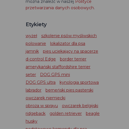
można znaleźć w naszej
Polityce
przetwarzania danych osobowych
.
Etykiety
wyżeł
szkolenie psów myśliwskich
polowanie
lokalizator dla psa
jamnik
pies uciekający na spacerze
d-control Edge
border terrier
amerykański staffordshire terrier
seter
DOG GPS mini
DOG GPS ultra
kynologia sportowa
labrador
berneński pies pasterski
owczarek niemiecki
obroża w sprayu
owczarek belgijski
ridgeback
golden retriever
beagle
husky