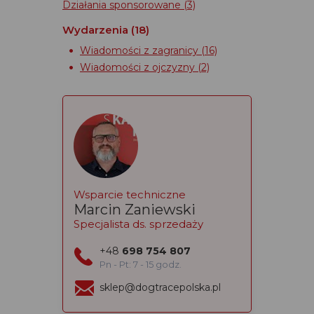
Działania sponsorowane
(3)
Wydarzenia
(18)
Wiadomości z zagranicy
(16)
Wiadomości z ojczyzny
(2)
Wsparcie techniczne
Marcin Zaniewski
Specjalista ds. sprzedaży
+48
698 754 807
Pn - Pt: 7 - 15 godz.
sklep@dogtracepolska.pl