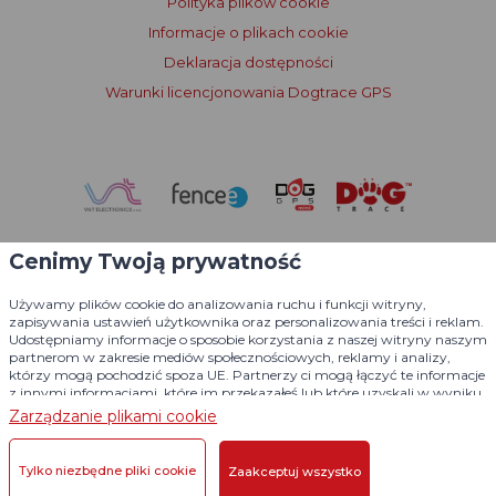
Polityka plików cookie
Informacje o plikach cookie
Deklaracja dostępności
Warunki licencjonowania Dogtrace GPS
Cenimy Twoją prywatność
Używamy plików cookie do analizowania ruchu i funkcji witryny,
zapisywania ustawień użytkownika oraz personalizowania treści i reklam.
Udostępniamy informacje o sposobie korzystania z naszej witryny naszym
partnerom w zakresie mediów społecznościowych, reklamy i analizy,
którzy mogą pochodzić spoza UE. Partnerzy ci mogą łączyć te informacje
z innymi informacjami, które im przekazałeś lub które uzyskali w wyniku
korzystania z ich usług.
Szczegółowe informacje
Zarządzanie plikami cookie
© 2004 - 2026 VNT electronics s.r.o., wszelkie prawa zastrzeżone
Projekt graficzny
KošnarDesign.cz
i system redakcyjny
Tylko niezbędne pliki cookie
Zaakceptuj wszystko
CZECHGROUP.cz