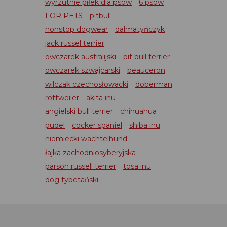
wyrzutnie piłek dla psów
6 psów
FOR PETS
pitbull
nonstop dogwear
dalmatyńczyk
jack russel terrier
owczarek australijski
pit bull terrier
owczarek szwajcarski
beauceron
wilczak czechosłowacki
doberman
rottweiler
akita inu
angielski bull terrier
chihuahua
pudel
cocker spaniel
shiba inu
niemiecki wachtelhund
łajka zachodniosyberyjska
parson russell terrier
tosa inu
dog tybetański