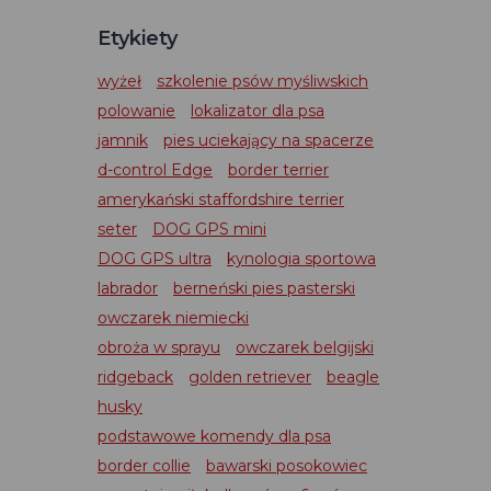
Etykiety
wyżeł
szkolenie psów myśliwskich
polowanie
lokalizator dla psa
jamnik
pies uciekający na spacerze
d-control Edge
border terrier
amerykański staffordshire terrier
seter
DOG GPS mini
DOG GPS ultra
kynologia sportowa
labrador
berneński pies pasterski
owczarek niemiecki
obroża w sprayu
owczarek belgijski
ridgeback
golden retriever
beagle
husky
podstawowe komendy dla psa
border collie
bawarski posokowiec