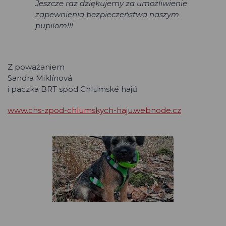
Jeszcze raz dziękujemy za umożliwienie
zapewnienia bezpieczeństwa naszym
pupilom!!!
Z poważaniem
Sandra Miklínová
i paczka BRT spod Chlumské hajů
www.chs-zpod-chlumskych-haju.webnode.cz