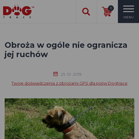
0
MENU
Obroża w ogóle nie ogranicza
jej ruchów
25. 10. 2019
Twoje doświadczenia z obrożami GPS dla psów Dogtrace