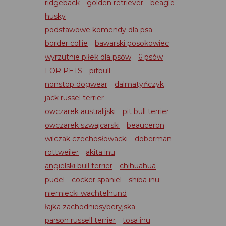
ridgeback
golden retriever
beagle
husky
podstawowe komendy dla psa
border collie
bawarski posokowiec
wyrzutnie piłek dla psów
6 psów
FOR PETS
pitbull
nonstop dogwear
dalmatyńczyk
jack russel terrier
owczarek australijski
pit bull terrier
owczarek szwajcarski
beauceron
wilczak czechosłowacki
doberman
rottweiler
akita inu
angielski bull terrier
chihuahua
pudel
cocker spaniel
shiba inu
niemiecki wachtelhund
łajka zachodniosyberyjska
parson russell terrier
tosa inu