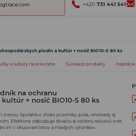
+420
731 441 541
gtrace.com
hospodárskych plodín a kultúr + nosič BIO10-S 80 ks
učky a súbory na prevzatie
Súvisiace produkty
Inšpirácia
P
dník na ochranu
kultúr + nosič BIO10-S 80 ks
verou. Spoľahlivo chráni pozemky, polia, vinohrady aj
ím. Efektívne odpudzuje diviačiu aj ostatnú raticovú zver,
ráni im v okusovaní listov a mladých výhonkov.