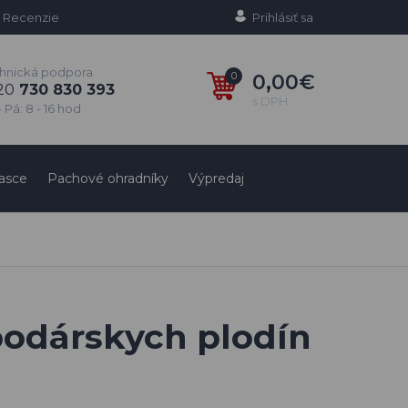
Recenzie
Prihlásiť sa
hnická podpora
0
0,00€
20
730 830 393
s DPH
 Pá: 8 - 16 hod
asce
Pachové ohradníky
Výpredaj
odárskych plodín