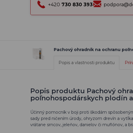
+420
730 830 393
podpora@do
Pachový ohradník na ochranu poľno
Popis a vlastnosti produktu
Prír
Popis produktu Pachový ohra
poľnohospodárskych plodín a 
Účinný pomocník v boji proti škodám spôsobeným z
sady pred ničením úrody, ohryzom drevín a vytĺkan
vrátane srncov, jeleňov, danielov či muflónov, a b