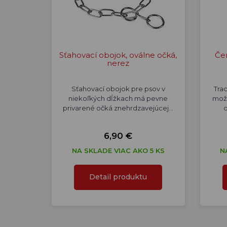
Sťahovací obojok, oválne očká,
Če
nerez
Sťahovací obojok pre psov v
Tra
niekoľkých dĺžkach má pevne
možn
privarené očká znehrdzavejúcej…
6,90 €
NA SKLADE VIAC AKO 5 KS
N
Detail produktu