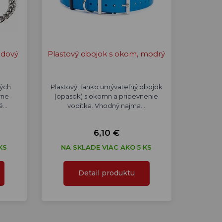
adový
Plastový obojok s okom, modrý
kých
Plastový, ľahko umývateľný obojok
vne
(opasok) s okomn a pripevnenie
ké…
vodítka. Vhodný najmä…
6,10 €
KS
NA SKLADE VIAC AKO 5 KS
Detail produktu