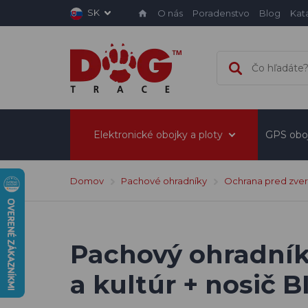
SK
O nás
Poradenstvo
Blog
Kat
Elektronické obojky a ploty
GPS obo
Domov
Pachové ohradníky
Ochrana pred zve
Pachový ohradník
a kultúr + nosič B