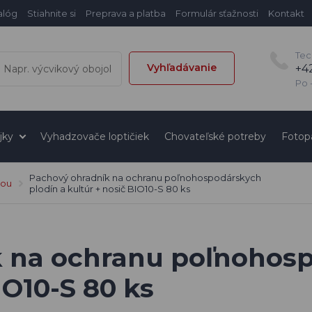
alóg
Stiahnite si
Preprava a platba
Formulár sťažnosti
Kontakt
Tec
Vyhľadávanie
+4
Po -
jky
Vyhadzovače loptičiek
Chovateľské potreby
Fotop
Pachový ohradník na ochranu poľnohospodárskych
rou
plodín a kultúr + nosič BIO10-S 80 ks
 na ochranu poľnohosp
IO10-S 80 ks