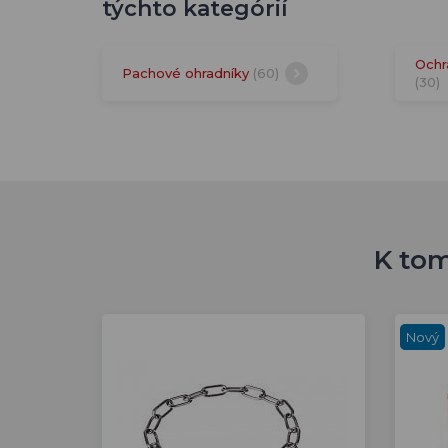
týchto kategórií
Ochr
Pachové ohradníky
(60)
(30)
K tom
Nový