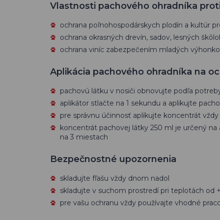
Vlastnosti pachového ohradníka proti 
ochrana poľnohospodárskych plodín a kultúr p
ochrana okrasných drevín, sadov, lesných škôl
ochrana viníc zabezpečením mladých výhonkov
Aplikácia pachového ohradníka na och
pachovú látku v nosiči obnovujte podľa potreb
aplikátor stlačte na 1 sekundu a aplikujte pac
pre správnu účinnosť aplikujte koncentrát vždy
koncentrát pachovej látky 250 ml je určený na 
na 3 miestach
Bezpečnostné upozornenia
skladujte fľašu vždy dnom nadol
skladujte v suchom prostredí pri teplotách od 
pre vašu ochranu vždy používajte vhodné pr