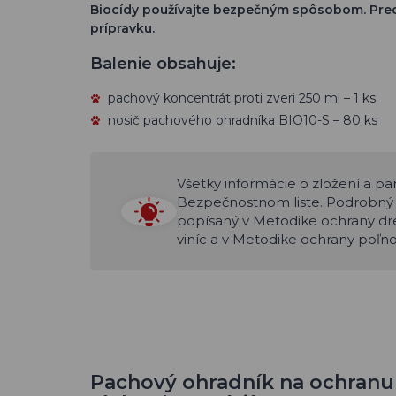
Biocídy používajte bezpečným spôsobom. Pred 
prípravku.
Balenie obsahuje:
pachový koncentrát proti zveri 250 ml – 1 ks
nosič pachového ohradníka BIO10-S – 80 ks
Všetky informácie o zložení a 
Bezpečnostnom liste. Podrobný 
popísaný v Metodike ochrany dre
viníc a v Metodike ochrany poľn
Pachový ohradník na ochranu 