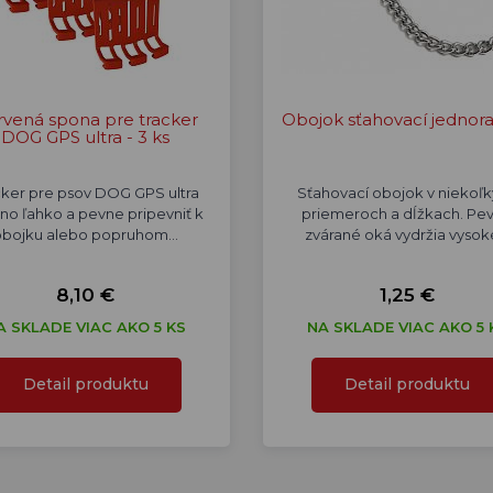
rvená spona pre tracker
Obojok sťahovací jednor
DOG GPS ultra - 3 ks
cker pre psov DOG GPS ultra
Sťahovací obojok v niekoľ
o ľahko a pevne pripevniť k
priemeroch a dĺžkach. Pe
obojku alebo popruhom…
zvárané oká vydržia vyso
8,10 €
1,25 €
A SKLADE VIAC AKO 5 KS
NA SKLADE VIAC AKO 5 
Detail produktu
Detail produktu