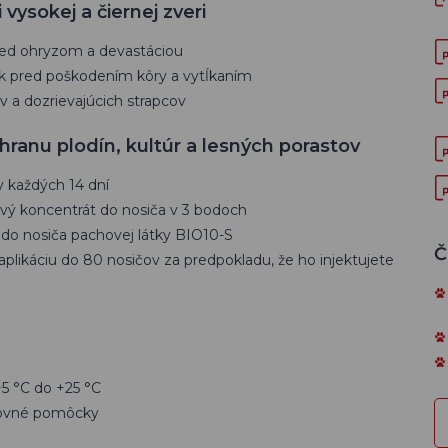
vysokej a čiernej zveri
red ohryzom a devastáciou
ok pred poškodením kôry a vytĺkaním
 a dozrievajúcich strapcov
ranu plodín, kultúr a lesných porastov
y každých 14 dní
hový koncentrát do nosiča v 3 bodoch
 do nosiča pachovej látky BIO10-S
Č
aplikáciu do 80 nosičov za predpokladu, že ho injektujete
+5 °C do +25 °C
acovné pomôcky