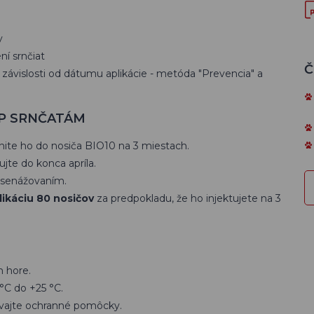
y
ní srnčiat
Č
závislosti od dátumu aplikácie - metóda "Prevencia" a
TOP SRNČATÁM
knite ho do nosiča BIO10 na 3 miestach.
jte do konca apríla.
d senážovaním.
likáciu 80 nosičov
za predpokladu, že ho injektujete na 3
m hore.
°C do +25 °C.
žívajte ochranné pomôcky.