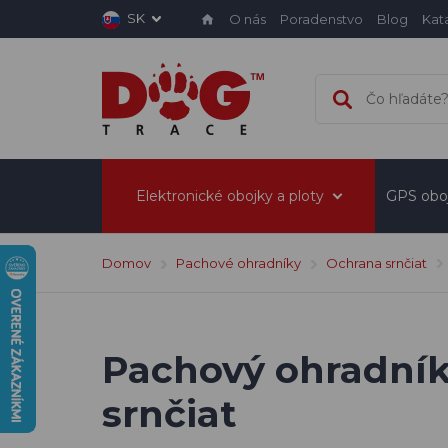
SK
O nás
Poradenstvo
Blog
Kat
Elektronické obojky a ploty
GPS obo
Domov
Pachové ohradníky
Ochrana srnčiat
Pachový ohradník 
srnčiat