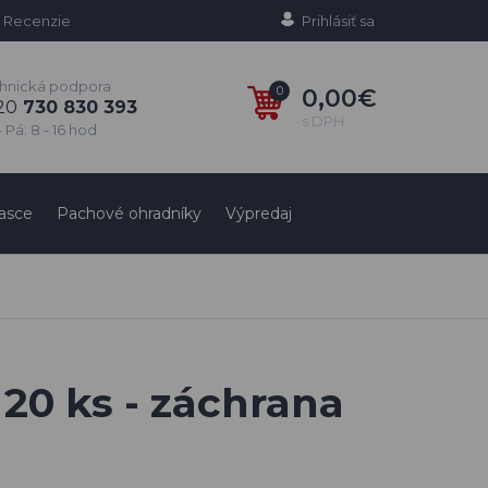
Recenzie
Prihlásiť sa
hnická podpora
0
0,00€
20
730 830 393
s DPH
 Pá: 8 - 16 hod
asce
Pachové ohradníky
Výpredaj
20 ks - záchrana