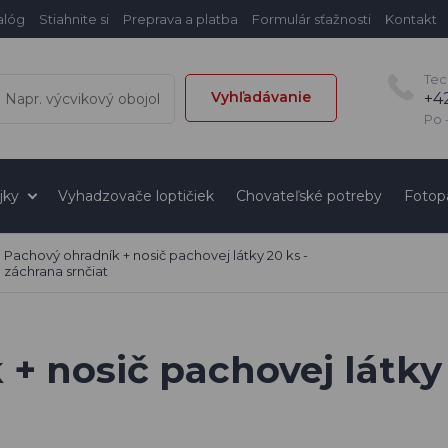
alóg
Stiahnite si
Preprava a platba
Formulár sťažnosti
Kontakt
Tec
Vyhľadávanie
+4
Po -
jky
Vyhadzovače loptičiek
Chovateľské potreby
Fotop
Pachový ohradník + nosič pachovej látky 20 ks -
záchrana srnčiat
+ nosič pachovej látky 