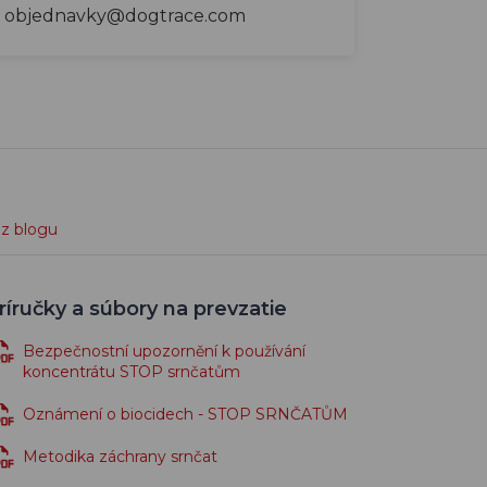
objednavky@dogtrace.com
 z blogu
ríručky a súbory na prevzatie
Bezpečnostní upozornění k používání
koncentrátu STOP srnčatům
Oznámení o biocidech - STOP SRNČATŮM
Metodika záchrany srnčat