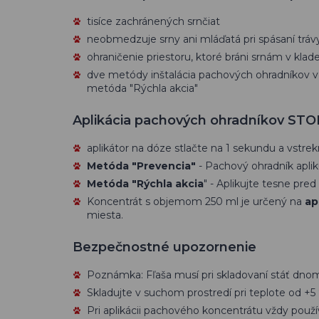
tisíce zachránených srnčiat
neobmedzuje srny ani mláďatá pri spásaní tráv
ohraničenie priestoru, ktoré bráni srnám v klade
dve metódy inštalácia pachových ohradníkov v 
metóda "Rýchla akcia"
Aplikácia pachových ohradníkov S
aplikátor na dóze stlačte na 1 sekundu a vstre
Metóda "Prevencia"
- Pachový ohradník apliku
Metóda "Rýchla akcia
" - Aplikujte tesne pre
Koncentrát s objemom 250 ml je určený na
ap
miesta.
Bezpečnostné upozornenie
Poznámka: Fľaša musí pri skladovaní stáť dno
Skladujte v suchom prostredí pri teplote od +5 
Pri aplikácii pachového koncentrátu vždy pou