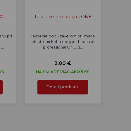
OFI -
Tesnenie pre obojok ONE
anu pri
Tesnenie pod uzáverom prijímača
i
elektronického obojku d-control
.…
professional ONE, d…
2,00 €
KS
NA SKLADE VIAC AKO 5 KS
Detail produktu