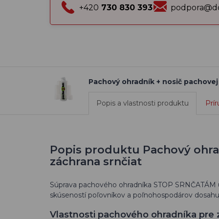
+420
730 830 393
podpora@do
Pachový ohradník + nosič pachovej 
Popis a vlastnosti produktu
Prír
Popis produktu Pachový ohradn
záchrana srnčiat
Súprava pachového ohradníka STOP SRNČATÁM
skúseností poľovníkov a poľnohospodárov dosahuj
Vlastnosti pachového ohradníka pre 