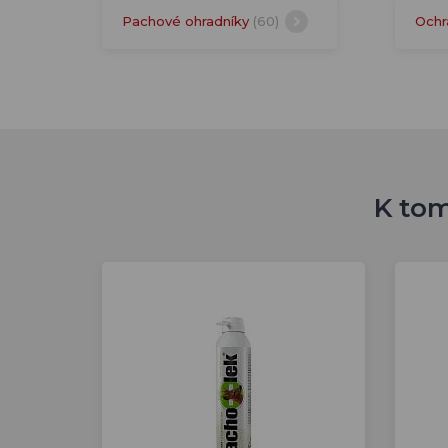
Pachové ohradníky
(60)
Ochr
K tom