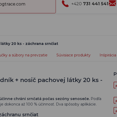
+420
731 441 541
gtrace.com
látky 20 ks - záchrana srnčiat
učky a súbory na prevzatie
Súvisiace produkty
Inšpirácia
P
ík + nosič pachovej látky 20 ks -
účinne chráni srnčatá počas sezóny senoseče.
Podľa
e dokonca až 100 % účinnosť. Dva spôsoby aplikácie.
záchranu srnčiat