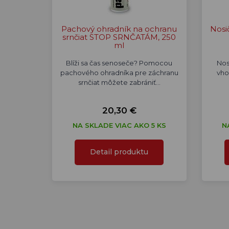
Pachový ohradník na ochranu
Nosi
srnčiat STOP SRNČATÁM, 250
ml
Blíži sa čas senoseče? Pomocou
Nos
pachového ohradníka pre záchranu
vho
srnčiat môžete zabrániť…
20,30 €
NA SKLADE VIAC AKO 5 KS
N
Detail produktu