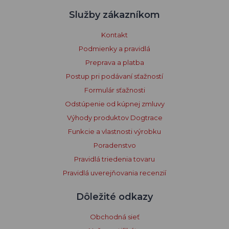
Technická podpora / Po-Pia: 8:00-16:00 hod
+420
730 830 393
podpora@dogtrace.com
Potrebujete poradiť? / Po-Pia: 7:00-15:00
+420
731 441 541
objednavky@dogtrace.com
Služby zákazníkom