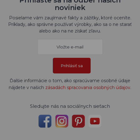
Náš katalóg produktov
Všetky naše výrobky si môžete pozrieť aj v
katalógu, ktorý sme pre vás pripravili.
ZOBRAZIŤ KATALÓG
Prihláste sa na odber našich
noviniek