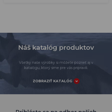
Ďalšie informácie o tom, ako spracúvame osobné údaje
nájdete v našich
zásadách spracovania osobných
údajov
.