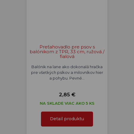
Preťahovadlo pre psov s
balónikom z TPR, 33 cm, ružová /
fialová
Balónik na lane ako dokonalá hračka
pre všetkých psíkov a milovníkov hier
a pohybu. Pevné…
2,85 €
NA SKLADE VIAC AKO 5 KS
Detail produktu