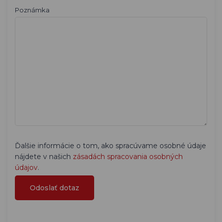
Štýlový plastový obojok pre psov, červený, šírka 20, 25
mm
*
Vaše meno
*
E-mail
Telefón
Poznámka