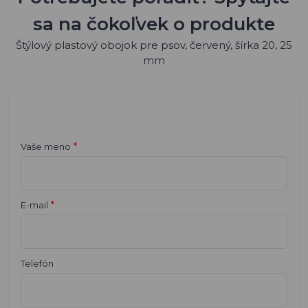
hovorí Miroslav Chum
02. 06. 2026
Vaše skúsenosti s GPS trackery pre psov
"Vďaka trackeru DOG GPS mini má náš príbeh
šťastný koniec. Predcházdzam útekom Prima
pomocou výcvikového obojku d-control 400."
PREČÍTAJTE SI VIAC
Potrebujete poradiť? Spýtajte
sa na čokoľvek o produkte