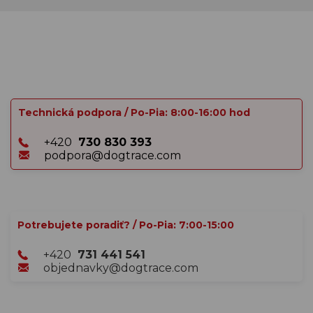
Posielame vám zaujímavé fakty a zážitky, ktoré oceníte.
Príklady, ako správne používať výrobky, ako sa o ne starať
alebo ako na ne získať zľavu.
Prihlásiť sa
Ďalšie informácie o tom, ako spracúvame osobné údaje
nájdete v našich
zásadách spracovania osobných údajov
.
Sledujte nás na sociálnych sieťach