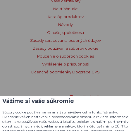
Kontakt
Podmienky a pravidlá
Preprava a platba
Postup pri podávaní sťažností
Formulár sťažnosti
Odstúpenie od kúpnej zmluvy
Výhody produktov Dogtrace
Funkcie a vlastnosti výrobku
Poradenstvo
Pravidlá triedenia tovaru
Pravidlá uverejňovania recenzií
Dôležité odkazy
Vážime si vaše súkromie
Obchodná sieť
Súbory cookie používame na analýzu návštevnosti a funkcií stránky,
Naše certifikáty
ukladanie vašich nastavení a prispôsobovanie obsahu a reklám. Informácie
o tom, ako používate našu webovú lokalitu, zdieľame s našimi partnermi v
Na stiahnutie
oblasti sociálnych médií, reklamy a analýzy, ktorí môžu byť mimo EÚ. Títo
partneri môžu tieto informácie kombinovať s inými informáciami, ktoré