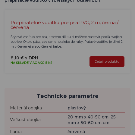
prepínacie vodítko v rovnakých odtieňoch.
Prepínateľné vodítko pre psa PVC, 2 m, čierna /
červená
Štýlové vodítko pre psa, ktorého dĺžku si môžete nastaviť podľa svojich
potrieb. Okolo pása, cez rameno alebo do ruky. Pútavé vodítko je dlhé 2
m v červenej alebo čiernej farbe.
8,10 € s DPH
Detail produktu
NA SKLADE VIAC AKO 5 KS
Technické parametre
Materiál obojka
plastový
20 mm x 40-50 cm, 25
Veľkosť obojka
mm x 50-60 cm cm
Farba
červená