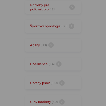
Potreby pre
poľovníctvo
(121)
Športová kynológia
(121)
Agility
(88)
Obedience
(114)
Obrany psov
(100)
GPS trackery
(30)