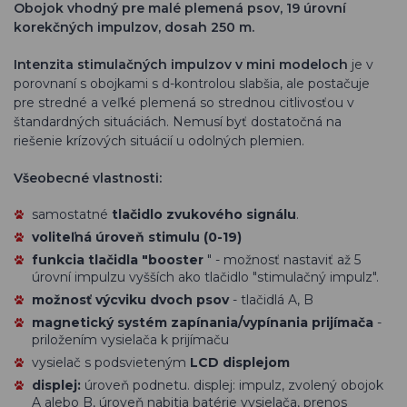
Obojok vhodný pre malé plemená psov, 19 úrovní
korekčných impulzov, dosah 250 m.
Intenzita stimulačných impulzov v mini modeloch
je v
porovnaní s obojkami s d-kontrolou slabšia, ale postačuje
pre stredné a veľké plemená so strednou citlivosťou v
štandardných situáciách. Nemusí byť dostatočná na
riešenie krízových situácií u odolných plemien.
Všeobecné vlastnosti:
samostatné
tlačidlo zvukového signálu
.
voliteľná úroveň stimulu (0-19)
funkcia tlačidla "booster
" - možnosť nastaviť až 5
úrovní impulzu vyšších ako tlačidlo "stimulačný impulz".
možnosť výcviku dvoch psov
- tlačidlá A, B
magnetický systém zapínania/vypínania prijímača
-
priložením vysielača k prijímaču
vysielač s podsvieteným
LCD displejom
displej:
úroveň podnetu. displej: impulz, zvolený obojok
A alebo B, úroveň nabitia batérie vysielača, prenos