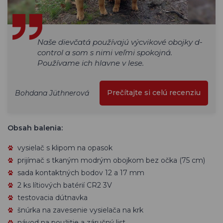
Naše dievčatá používajú výcvikové obojky d-
control a som s nimi veľmi spokojná.
Používame ich hlavne v lese.
Prečítajte si celú recenziu
Bohdana Jüthnerová
Obsah balenia:
vysielač s klipom na opasok
prijímač s tkaným modrým obojkom bez očka (75 cm)
sada kontaktných bodov 12 a 17 mm
2 ks lítiových batérií CR2 3V
testovacia dútnavka
šnúrka na zavesenie vysielača na krk
návod na použitie a záručný list