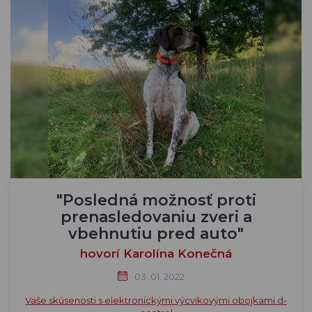
"Posledná možnosť proti
prenasledovaniu zveri a
vbehnutiu pred auto"
hovorí Karolína Konečná
03. 01. 2022
Vaše skúsenosti s elektronickými výcvikovými obojkami d-