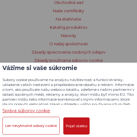
Obchodná sieť
Naše certifikáty
Na stiahnutie
Katalóg produktov
Návody
O našej spoločnosti
Zásady spracovania osobných údajov
Zásady používania súborov cookie
Vážime si vaše súkromie
Poučenie o súboroch cookies
Vyhlásenie o prístupnosti
Súbory cookie používame na analýzu návštevnosti a funkcií stránky,
ukladanie vašich nastavení a prispôsobovanie obsahu a reklám. Informácie
Licenčné podmienky Dogtrace GPS
o tom, ako používate našu webovú lokalitu, zdieľame s našimi partnermi v
oblasti sociálnych médií, reklamy a analýzy, ktorí môžu byť mimo EÚ. Títo
partneri môžu tieto informácie kombinovať s inými informáciami, ktoré
ste im poskytli alebo ktoré získali v dôsledku vášho používania ich služieb.
Podrobné informácie
Správa súborov cookie
Len nevyhnutné súbory cookie
Prijať všetko