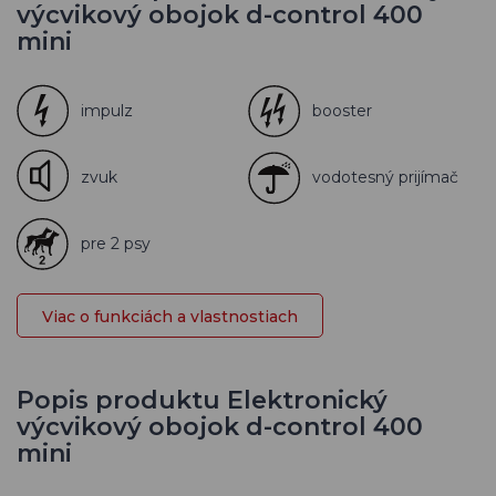
výcvikový obojok d-control 400
mini
impulz
booster
zvuk
vodotesný prijímač
pre 2 psy
Viac o funkciách a vlastnostiach
Popis produktu Elektronický
výcvikový obojok d-control 400
mini