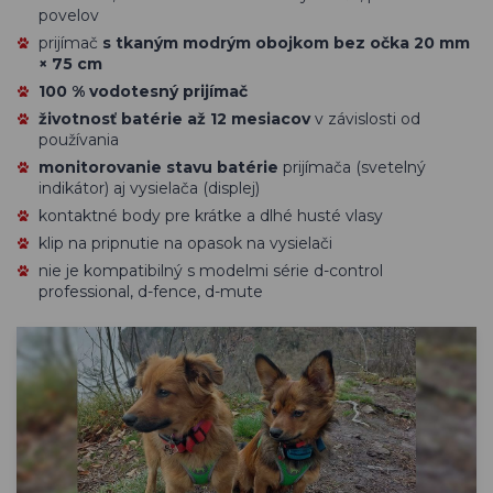
povelov
prijímač
s tkaným modrým obojkom bez očka 20 mm
× 75 cm
100 % vodotesný prijímač
životnosť batérie až 12 mesiacov
v závislosti od
používania
monitorovanie stavu batérie
prijímača (svetelný
indikátor) aj vysielača (displej)
kontaktné body pre krátke a dlhé husté vlasy
klip na pripnutie na opasok na vysielači
nie je kompatibilný s modelmi série d-control
professional, d-fence, d-mute