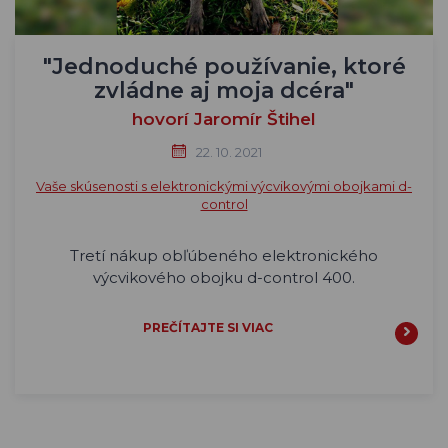
"Jednoduché používanie, ktoré
zvládne aj moja dcéra"
hovorí Jaromír Štihel
22. 10. 2021
Vaše skúsenosti s elektronickými výcvikovými obojkami d-
control
Tretí nákup obľúbeného elektronického
výcvikového obojku d-control 400.
PREČÍTAJTE SI VIAC