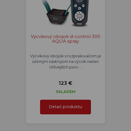
Výcvikový obojok d-control 300
AQUA spray
Výcvikový obojok s rozprašovačom je
účinným nástrojom na výcvik nielen
citlivejších psov.…
123 €
SKLADEM
Detail produktu