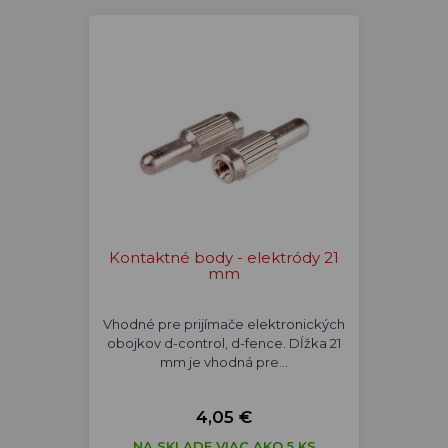
Kontaktné body - elektródy 21
mm
Vhodné pre prijímače elektronických
obojkov d-control, d-fence. Dĺžka 21
mm je vhodná pre…
4,05 €
NA SKLADE VIAC AKO 5 KS