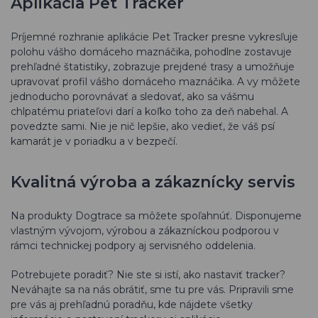
Aplikácia Pet Tracker
Príjemné rozhranie aplikácie Pet Tracker presne vykresľuje
polohu vášho domáceho maznáčika, pohodlne zostavuje
prehľadné štatistiky, zobrazuje prejdené trasy a umožňuje
upravovať profil vášho domáceho maznáčika. A vy môžete
jednoducho porovnávať a sledovať, ako sa vášmu
chlpatému priateľovi darí a koľko toho za deň nabehal. A
povedzte sami. Nie je nič lepšie, ako vedieť, že váš psí
kamarát je v poriadku a v bezpečí.
Kvalitná výroba a zákaznícky servis
Na produkty Dogtrace sa môžete spoľahnúť. Disponujeme
vlastným vývojom, výrobou a zákazníckou podporou v
rámci technickej podpory aj servisného oddelenia.
Potrebujete poradiť? Nie ste si istí, ako nastaviť tracker?
Neváhajte sa na nás obrátiť, sme tu pre vás. Pripravili sme
pre vás aj prehľadnú poradňu, kde nájdete všetky