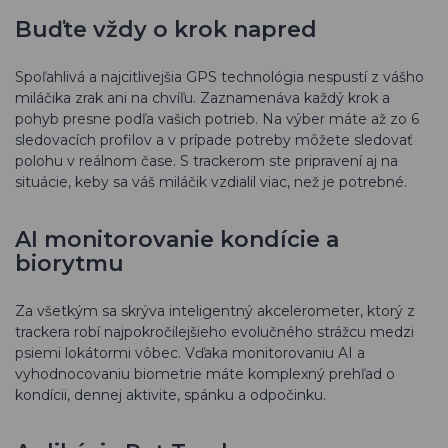
Buďte vždy o krok napred
Spoľahlivá a najcitlivejšia GPS technológia nespustí z vášho
miláčika zrak ani na chvíľu. Zaznamenáva každý krok a
pohyb presne podľa vašich potrieb. Na výber máte až zo 6
sledovacích profilov a v prípade potreby môžete sledovať
polohu v reálnom čase. S trackerom ste pripravení aj na
situácie, keby sa váš miláčik vzdialil viac, než je potrebné.
AI monitorovanie kondície a
biorytmu
Za všetkým sa skrýva inteligentný akcelerometer, ktorý z
trackera robí najpokročilejšieho evolučného strážcu medzi
psiemi lokátormi vôbec. Vďaka monitorovaniu AI a
vyhodnocovaniu biometrie máte komplexný prehľad o
kondícii, dennej aktivite, spánku a odpočinku.