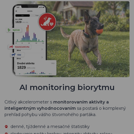
AI monitoring biorytmu
Citlivý akcelerometer s
monitorovaním aktivity a
inteligentným vyhodnocovaním
sa postará o komplexný
prehľad pohybu vášho štvornohého parťáka.
denné, týždenné a mesačné štatistiky
sledovanie počtu krokov, intenzity aktivity, relaxu