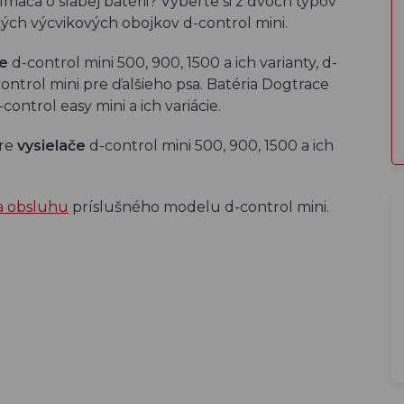
ímača o slabej batérii? Vyberte si z dvoch typov
ých výcvikových obojkov d-control mini.
če
d-control mini 500, 900, 1500 a ich varianty, d-
ontrol mini pre ďalšieho psa. Batéria Dogtrace
control easy mini a ich variácie.
re
vysielače
d-control mini 500, 900, 1500 a ich
a obsluhu
príslušného modelu d-control mini.