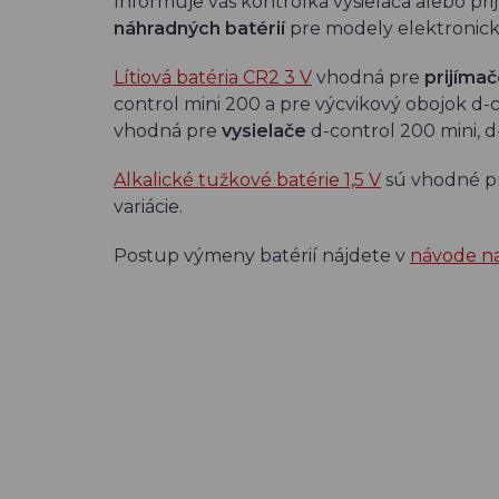
Informuje vás kontrolka vysielača alebo prij
náhradných batérií
pre modely elektronick
Lítiová batéria CR2 3 V
vhodná pre
prijíma
control mini 200 a pre výcvikový obojok d-c
vhodná pre
vysielače
d-control 200 mini, d-
Alkalické tužkové batérie 1,5 V
sú vhodné p
variácie.
Postup výmeny batérií nájdete v
návode n