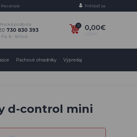
Recenzie
Prihlásiť sa
hnická podpora
0
0,00€
20
730 830 393
s DPH
 Pá: 8 - 16 hod
asce
Pachové ohradníky
Výpredaj
y d-control mini