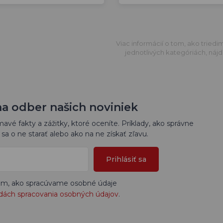
Viac informácií o tom, ako triedi
jednotlivých kategóriách, nájd
na odber našich noviniek
vé fakty a zážitky, ktoré oceníte. Príklady, ako správne
sa o ne starať alebo ako na ne získať zľavu.
Prihlásiť sa
tom, ako spracúvame osobné údaje
dách spracovania osobných údajov
.