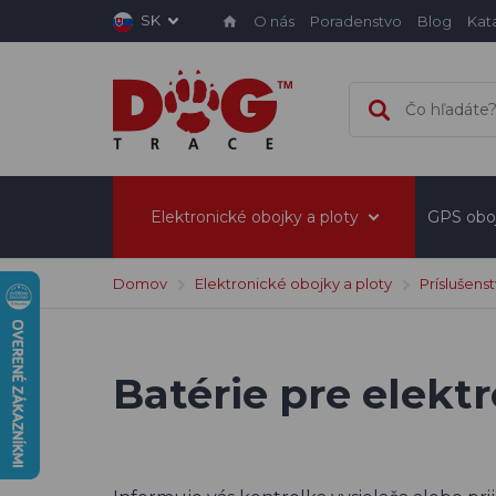
SK
O nás
Poradenstvo
Blog
Kat
Elektronické obojky a ploty
GPS obo
Domov
Elektronické obojky a ploty
Príslušens
Batérie pre elekt