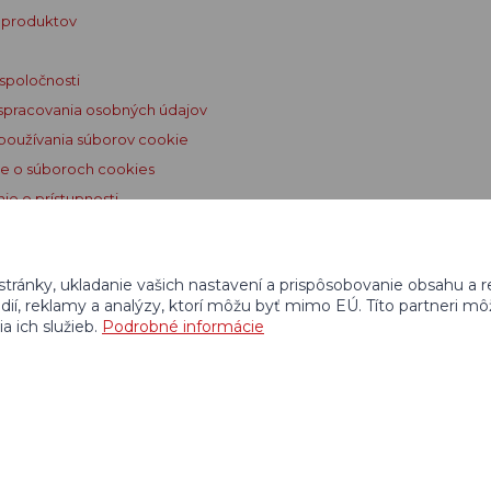
 produktov
spoločnosti
spracovania osobných údajov
používania súborov cookie
e o súboroch cookies
ie o prístupnosti
é podmienky Dogtrace GPS
stránky, ukladanie vašich nastavení a prispôsobovanie obsahu a
médií, reklamy a analýzy, ktorí môžu byť mimo EÚ. Títo partneri m
a ich služieb.
Podrobné informácie
hradené
Grafický dizajn