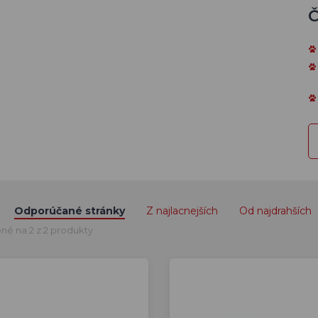
Č
Odporúčané stránky
Z najlacnejších
Od najdrahších
né na 2 z 2 produkty