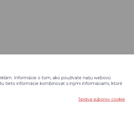
 reklám. Informácie o tom, ako používate našu webovú
ôžu tieto informácie kombinovať s inými informáciami, ktoré
Správa súborov cookie
KošnarDesign.cz
a redakčný systém
CZECHGROUP.cz