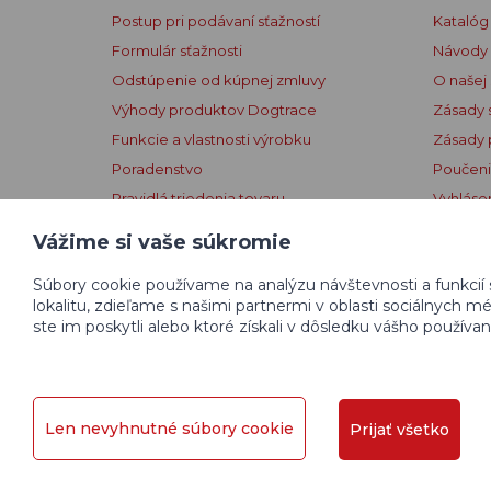
Postup pri podávaní sťažností
Katalóg
Formulár sťažnosti
Návody
Odstúpenie od kúpnej zmluvy
O našej 
Výhody produktov Dogtrace
Zásady 
Funkcie a vlastnosti výrobku
Zásady 
Poradenstvo
Poučeni
Pravidlá triedenia tovaru
Vyhlásen
Pravidlá uverejňovania recenzií
Licenčn
Vážime si vaše súkromie
Súbory cookie používame na analýzu návštevnosti a funkcií 
lokalitu, zdieľame s našimi partnermi v oblasti sociálnych 
ste im poskytli alebo ktoré získali v dôsledku vášho používani
© 2004 - 2026 VNT electronics s.r.o., všetky práva vy
Len nevyhnutné súbory cookie
Prijať všetko