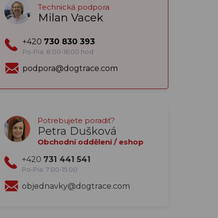
Technická podpora
Milan Vacek
+420
730 830 393
Po-Pia: 8:00-16:00 hod
podpora@dogtrace.com
Potrebujete poradiť?
Petra Dušková
Obchodní oddělení / eshop
+420
731 441 541
Po-Pia: 7:00-15:00
objednavky@dogtrace.com