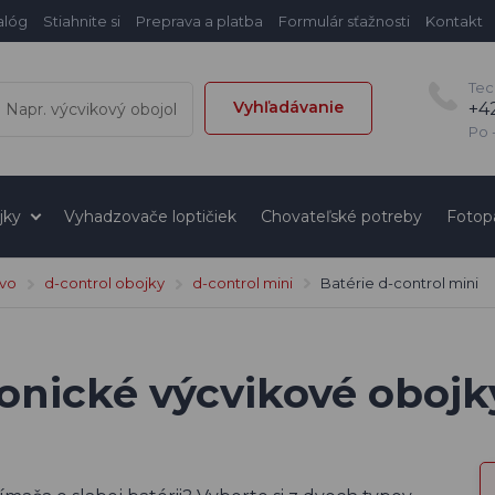
alóg
Stiahnite si
Preprava a platba
Formulár sťažnosti
Kontakt
Tec
Vyhľadávanie
+4
Po -
jky
Vyhadzovače loptičiek
Chovateľské potreby
Fotop
tvo
d-control obojky
d-control mini
Batérie d-control mini
ronické výcvikové obojk