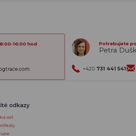
Potrebujete por
 8:00-16:00 hod
Petra Duš
+420
731 441 541
gtrace.com
ité odkazy
á sieť
tifikáty
nutie