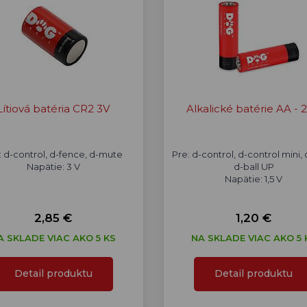
Lítiová batéria CR2 3V
Alkalické batérie AA - 2
: d-control, d-fence, d-mute
Pre: d-control, d-control mini, d
Napätie: 3 V
d-ball UP
Napätie: 1,5 V
2,85 €
1,20 €
A SKLADE VIAC AKO 5 KS
NA SKLADE VIAC AKO 5 
Detail produktu
Detail produktu