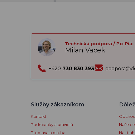
Technická podpora / Po-Pia:
Milan Vacek
+420
730 830 393
podpora@do
Služby zákazníkom
Dôlež
Kontakt
Obchodn
Podmienky a pravidlá
Naše cer
Preprava a platba
Na stiah