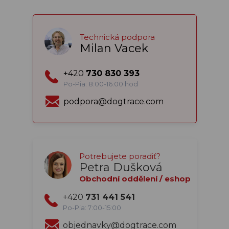
Technická podpora
Milan Vacek
+420
730 830 393
Po-Pia: 8:00-16:00 hod
podpora@dogtrace.com
Potrebujete poradiť?
Petra Dušková
Obchodní oddělení / eshop
+420
731 441 541
Po-Pia: 7:00-15:00
objednavky@dogtrace.com