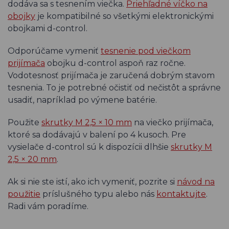
dodáva sa s tesnením viečka.
Priehľadné víčko na
obojky
je kompatibilné so všetkými elektronickými
obojkami d-control.
Odporúčame vymeniť
tesnenie pod viečkom
prijímača
obojku d-control aspoň raz ročne.
Vodotesnosť prijímača je zaručená dobrým stavom
tesnenia. To je potrebné očistiť od nečistôt a správne
usadiť, napríklad po výmene batérie.
Použite
skrutky M 2,5 × 10 mm
na viečko prijímača,
ktoré sa dodávajú v balení po 4 kusoch. Pre
vysielače d-control sú k dispozícii dlhšie
skrutky M
2,5 × 20 mm
.
Ak si nie ste istí, ako ich vymeniť, pozrite si
návod na
použitie
príslušného typu alebo nás
kontaktujte
.
Radi vám poradíme.