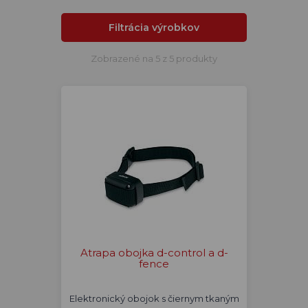
Filtrácia výrobkov
Zobrazené na 5 z 5 produkty
Atrapa obojka d-control a d-
fence
Elektronický obojok s čiernym tkaným