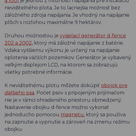
a 1001
je jednou z možností napájania pre inštaláciu
neviditeľného plota. Je to lacnejšia možnosť bez
záložného zdroja napájania. Je vhodný na napájanie
plôch s rozlohou maximálne 9 hektárov.
Druhou možnosťou je
vysielací generátor d-fence
202 a 2002
, ktorý má záložné napájanie z batérie.
Vďaka vyššiemu výkonu je určený na napájanie
oplotenia väčších pozemkov. Generátor je vybavený
veľkým displejom LCD, na ktorom sa zobrazujú
všetky potrebné informácie.
K neviditeľnému plotu môžete dokúpiť
obojok pre
ďalšieho psa
. Počet psov s pripojeným prijímačom
nie je v rámci ohradeného priestoru obmedzený.
Nastavenie obojku d-fence možno vykonať
jednoducho pomocou
magnetu
, ktorý sa používa
na zapnutie a vypnutie a zároveň na zmenu režimu
obojku.