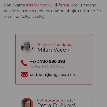
Ponúkame
atrapu obojku d-fence
, ktorú možno
použiť namiesto elektronického obojku d-fence. Je
rovnako ťažký a veľký.
Technická podpora
Milan Vacek
+420
730 830 393
Po-Pia: 8:00-16:00 hod
podpora@dogtrace.com
Potrebujete poradiť?
Petra Dušková