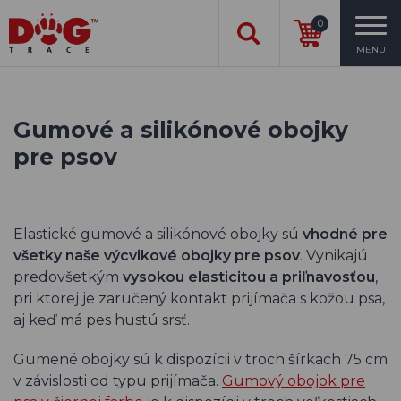
0
MENU
Gumové a silikónové obojky
pre psov
Elastické gumové a silikónové obojky sú
vhodné pre
všetky naše výcvikové obojky pre psov
. Vynikajú
predovšetkým
vysokou elasticitou a priľnavosťou
,
pri ktorej je zaručený kontakt prijímača s kožou psa,
aj keď má pes hustú srsť.
Gumené obojky sú k dispozícii v troch šírkach 75 cm
v závislosti od typu prijímača.
Gumový obojok pre