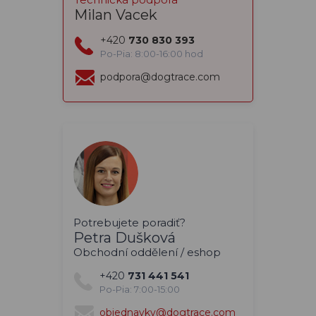
Milan Vacek
+420
730 830 393
Po-Pia: 8:00-16:00 hod
podpora@dogtrace.com
Potrebujete poradiť?
Petra Dušková
Obchodní oddělení / eshop
+420
731 441 541
Po-Pia: 7:00-15:00
objednavky@dogtrace.com