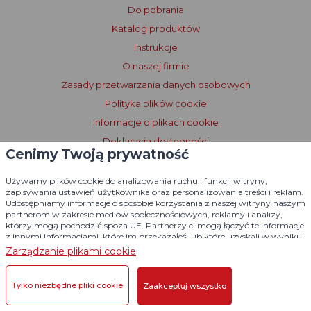
Do pobrania
Katalog produktów
Instrukcje
O naszej firmie
Zasady przetwarzania danych osobowych
Polityka plików cookie
Informacje o plikach cookie
Deklaracja dostępności
Cenimy Twoją prywatność
Warunki licencjonowania Dogtrace GPS
Używamy plików cookie do analizowania ruchu i funkcji witryny,
zapisywania ustawień użytkownika oraz personalizowania treści i reklam.
Udostępniamy informacje o sposobie korzystania z naszej witryny naszym
partnerom w zakresie mediów społecznościowych, reklamy i analizy,
którzy mogą pochodzić spoza UE. Partnerzy ci mogą łączyć te informacje
z innymi informacjami, które im przekazałeś lub które uzyskali w wyniku
korzystania z ich usług.
Szczegółowe informacje
Zarządzanie plikami cookie
Tylko niezbędne pliki cookie
Zaakceptuj wszystko