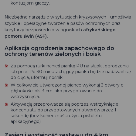
kontuzjom graczy.
Niezbędne narzędzie w sytuacjach kryzysowych - umożliwia
szybkie i operacyjne tworzenie pasów ochronnych oraz
korytarzy bezpośrednio w ogniskach
afrykańskiego
pomoru świń (ASF).
Aplikacja ogrodzenia zapachowego do
ochrony terenów zielonych i boisk
Za pomocą rurki nanieś piankę PU na słupki, ogrodzenia
lub pnie. Po 30 minutach, gdy pianka będzie nadawać się
do cięcia, uformuj nośnik.
W całkowicie utwardzonej piance wykonaj 3 otwory o
głębokości ok. 3 cm jako przygotowanie do
wstrzyknięcia.
Aktywację przeprowadza się poprzez wstrzyknięcie
koncentratu do przygotowanych otworów przez 1
sekundę (bez konieczności użycia pistoletu
aplikacyjnego).
Zasięg i wydajność zestawu do 4 km