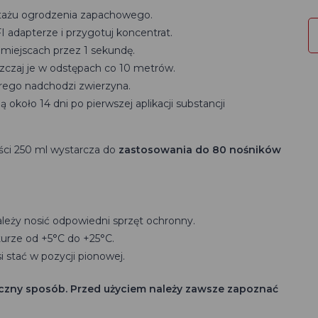
ntażu ogrodzenia zapachowego.
adapterze i przygotuj koncentrat.
 miejscach przez 1 sekundę.
zczaj je w odstępach co 10 metrów.
órego nadchodzi zwierzyna.
około 14 dni po pierwszej aplikacji substancji
ci 250 ml wystarcza do
zastosowania
do 80 nośników
leży nosić odpowiedni sprzęt ochronny.
rze od +5°C do +25°C.
stać w pozycji pionowej.
czny sposób. Przed użyciem należy zawsze zapoznać