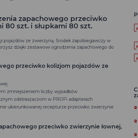
P
zenia zapachowego przeciwko
 80 szt. i słupkami 80 szt.
ji pojazdów ze zwierzyną. Środek zapobiegawczy w
tworzysz dzięki zestawowi ogrodzenia zapachowego do
ego przeciwko kolizjom pojazdów ze
owej
C
nym zmniejszeniem liczby wypadków
z
tycznym odstraszaczom w PROFI adapterach
nie ukierunkowanej recepturze przeciwko zwierzynie
apachowego przeciwko zwierzynie łownej,