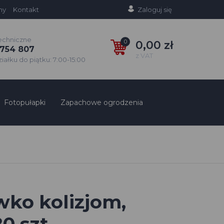
ny
Kontakt
Zaloguj się
echniczne
0
0,00 zł
754 807
z VAT
ałku do piątku: 7:00-15:00
Fotopułapki
Zapachowe ogrodzenia
ko kolizjom,
0 szt.