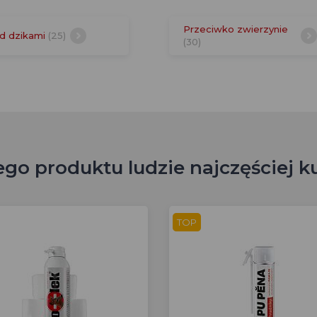
Przeciwko zwierzynie
d dzikami
(25)
(30)
ego produktu ludzie najczęściej k
TOP