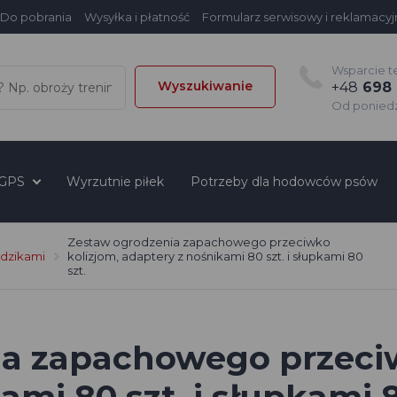
Do pobrania
Wysyłka i płatność
Formularz serwisowy i reklamacyj
Wsparcie t
Wyszukiwanie
+48
698 
Od poniedzi
 GPS
Wyrzutnie piłek
Potrzeby dla hodowców psów
Zestaw ogrodzenia zapachowego przeciwko
 dzikami
kolizjom, adaptery z nośnikami 80 szt. i słupkami 80
szt.
a zapachowego przeciw
mi 80 szt. i słupkami 8