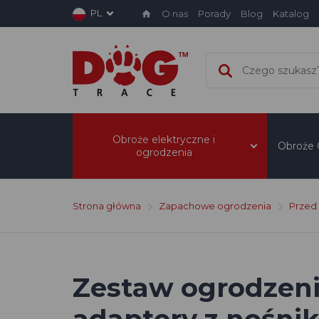
PL
O nas
Porady
Blog
Katalog
Obroże elektryczne i
Obroże
ogrodzenia
Strona główna
Zapachowe ogrodzenia
Przed
Zestaw ogrodzeni
adaptery z nośnika