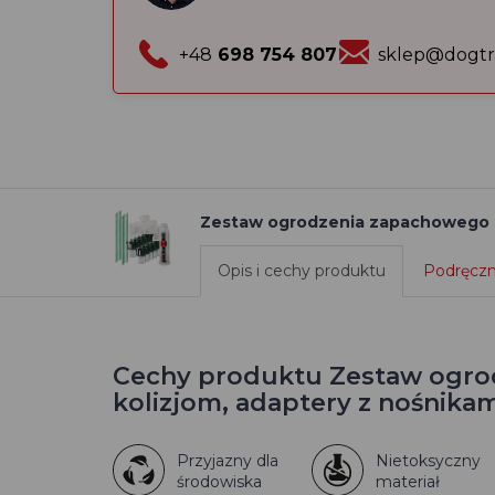
+48
698 754 807
sklep@dogtr
Zestaw ogrodzenia zapachowego prz
Opis i cechy produktu
Podręczni
Cechy produktu Zestaw ogro
kolizjom, adaptery z nośnikami
Przyjazny dla
Nietoksyczny
środowiska
materiał