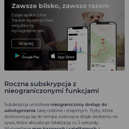
Zawsze blisko, zawsze razem
Dzięki aplikacji Pet
Tracker będziesz mieć
wszystko na
wyciągnięcie ręki.
Więcej
Teraz
Pobierz w
Roczna subskrypcja z
nieograniczonymi funkcjami
Subskrypcja umożliwia
nieograniczony dostęp do
udostępniania
całej rodzinie i znajomym. Tryby, które
dostosowują się do tempa zwierzęcia dzięki śledzeniu na
żywo, które aktualizuje lokalizację co 2 sekundy.
Wyświetlanie
map bazowych i satelitarnych
z