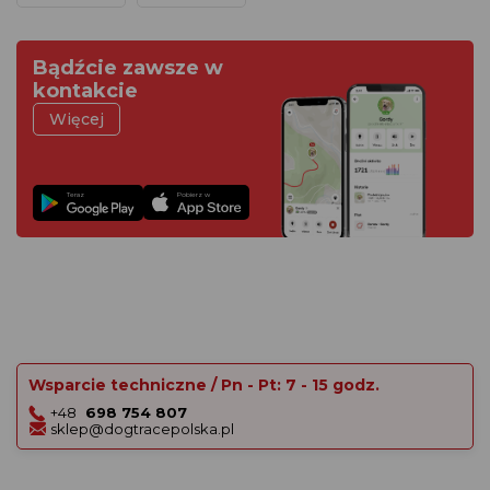
Bądźcie zawsze w
kontakcie
Więcej
Teraz
Pobierz w
Wsparcie techniczne / Pn - Pt: 7 - 15 godz.
+48
698 754 807
sklep@dogtracepolska.pl