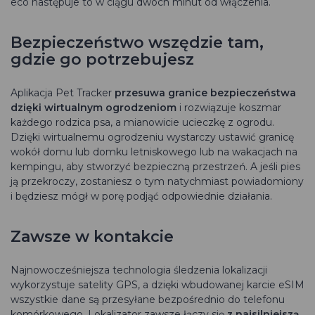
eco następuje to w ciągu dwóch minut od włączenia.
Bezpieczeństwo wszędzie tam,
gdzie go potrzebujesz
Aplikacja Pet Tracker
przesuwa granice bezpieczeństwa
dzięki wirtualnym
ogrodzeniom
i rozwiązuje koszmar
każdego rodzica psa, a mianowicie ucieczkę z ogrodu.
Dzięki wirtualnemu ogrodzeniu wystarczy ustawić granicę
wokół domu lub domku letniskowego lub na wakacjach na
kempingu, aby stworzyć bezpieczną przestrzeń. A jeśli pies
ją przekroczy, zostaniesz o tym natychmiast powiadomiony
i będziesz mógł w porę podjąć odpowiednie działania.
Zawsze w kontakcie
Najnowocześniejsza technologia śledzenia lokalizacji
wykorzystuje satelity GPS, a dzięki wbudowanej karcie eSIM
wszystkie dane są przesyłane bezpośrednio do telefonu
komórkowego. Lokalizator zawsze łączy się
z najsilniejszą