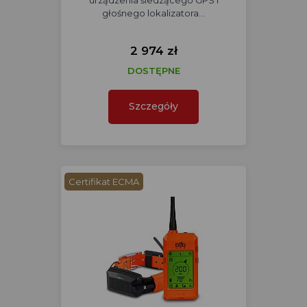
urządzenia śledzącego GPS i
głośnego lokalizatora…
2 974 zł
DOSTĘPNE
Szczegóły
Certifikat ECMA