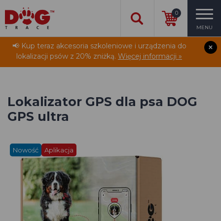
0
MENU
📢 Kup teraz akcesoria szkoleniowe i urządzenia do
lokalizacji psów z 20% zniżką.
Więcej informacji »
Lokalizator GPS dla psa DOG
GPS ultra
Nowość
Aplikacja