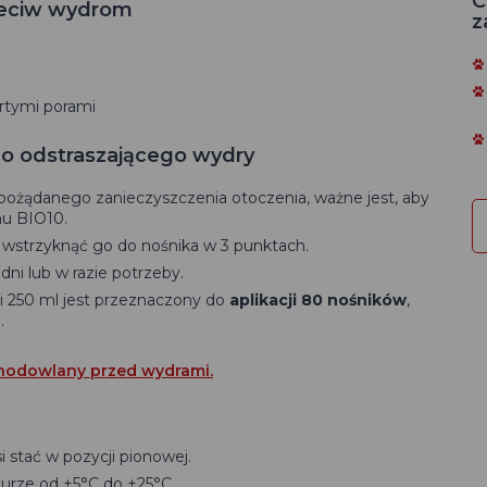
C
zeciw wydrom
z
artymi porami
o odstraszającego wydry
pożądanego zanieczyszczenia otoczenia, ważne jest, aby
hu BIO10.
i wstrzyknąć go do nośnika w 3 punktach.
ni lub w razie potrzeby.
 250 ml jest przeznaczony do
aplikacji 80 nośników
,
.
 hodowlany przed wydrami.
stać w pozycji pionowej.
rze od +5°C do +25°C.