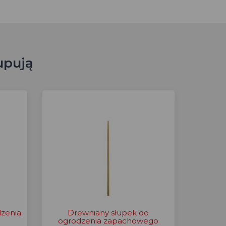
upują
dzenia
Drewniany słupek do
ogrodzenia zapachowego