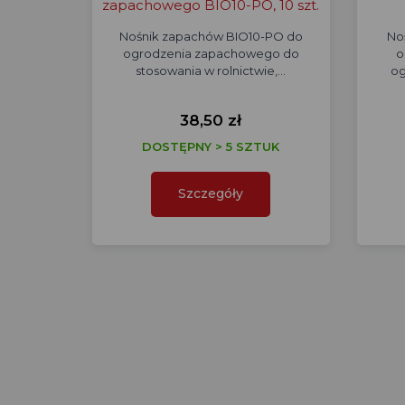
zapachowego BIO10-PO, 10 szt.
Nośnik zapachów BIO10-PO do
No
ogrodzenia zapachowego do
o
stosowania w rolnictwie,…
og
38,50 zł
DOSTĘPNY > 5 SZTUK
Szczegóły