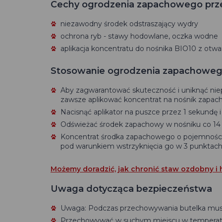
Cechy ogrodzenia zapachowego pr
niezawodny środek odstraszający wydry
ochrona ryb - stawy hodowlane, oczka wodne
aplikacja koncentratu do nośnika BIO10 z otw
Stosowanie ogrodzenia zapachoweg
Aby zagwarantować skuteczność i uniknąć nie
zawsze aplikować koncentrat na nośnik zapac
Nacisnąć aplikator na puszce przez 1 sekundę 
Odświeżać środek zapachowy w nośniku co 14 d
Koncentrat środka zapachowego o pojemności
pod warunkiem wstrzyknięcia go w 3 punktach
Możemy doradzić, jak chronić staw ozdobny i
Uwaga dotycząca bezpieczeństwa
Uwaga: Podczas przechowywania butelka musi 
Przechowywać w suchym miejscu w temperatu