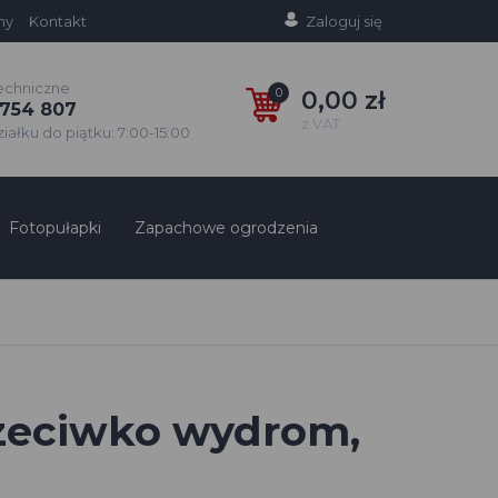
ny
Kontakt
Zaloguj się
echniczne
0
0,00 zł
754 807
z VAT
ałku do piątku: 7:00-15:00
Fotopułapki
Zapachowe ogrodzenia
zeciwko wydrom,