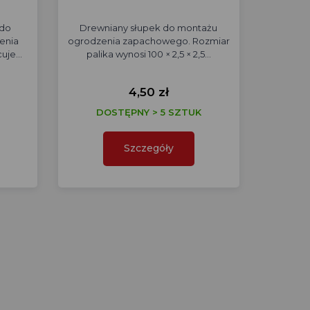
 do
Drewniany słupek do montażu
enia
ogrodzenia zapachowego. Rozmiar
cuje…
palika wynosi 100 × 2,5 × 2,5…
4,50 zł
DOSTĘPNY > 5 SZTUK
Szczegóły