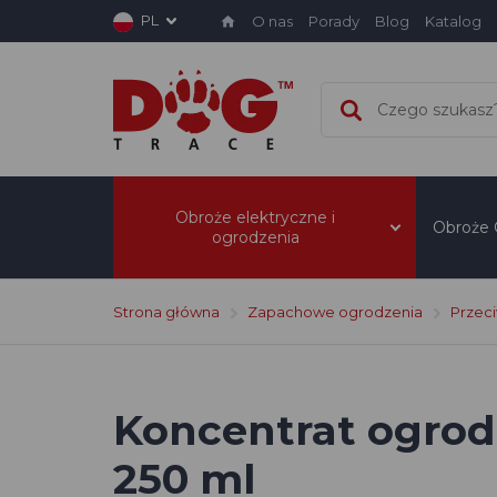
PL
O nas
Porady
Blog
Katalog
Obroże elektryczne i
Obroże
ogrodzenia
Strona główna
Zapachowe ogrodzenia
Przec
Koncentrat ogro
250 ml