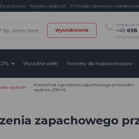
Do pobrania
Wysyłka i płatność
Formularz serwisowy i reklamacyj
Wsparcie t
Wyszukiwanie
+48
698 
Od poniedzi
 GPS
Wyrzutnie piłek
Potrzeby dla hodowców psów
Koncentrat ogrodzenia zapachowego przeciwko
iwko wydrom
wydrom, 250 ml
dzenia zapachowego pr