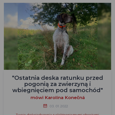
"Ostatnia deska ratunku przed
pogonią za zwierzyną i
wbiegnięciem pod samochód"
mówi Karolína Konečná
03. 01. 2022
Twoje doświadczenia z elektronicznymi obrożami