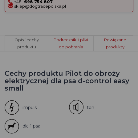
+48
698 754 807
sklep@dogtracepolska.pl
Opis i cechy
Podręczniki i pliki
Powiązane
produktu
do pobrania
produkty
Cechy produktu Pilot do obroży
elektrycznej dla psa d-control easy
small
impuls
ton
dla 1 psa