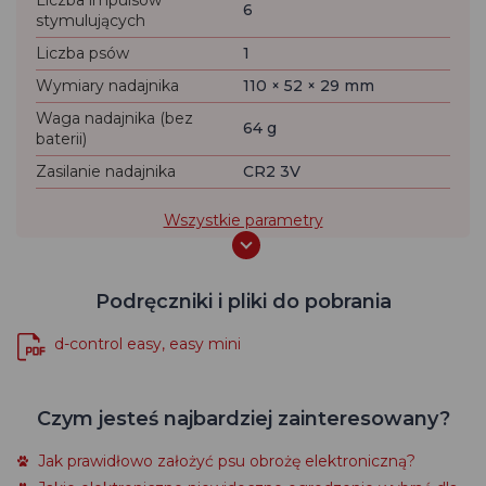
Liczba impulsów
6
stymulujących
Liczba psów
1
Wymiary nadajnika
110 × 52 × 29 mm
Waga nadajnika (bez
64 g
baterii)
Zasilanie nadajnika
CR2 3V
Wszystkie parametry
Podręczniki i pliki do pobrania
d-control easy, easy mini
Czym jesteś najbardziej zainteresowany?
Jak prawidłowo założyć psu obrożę elektroniczną?