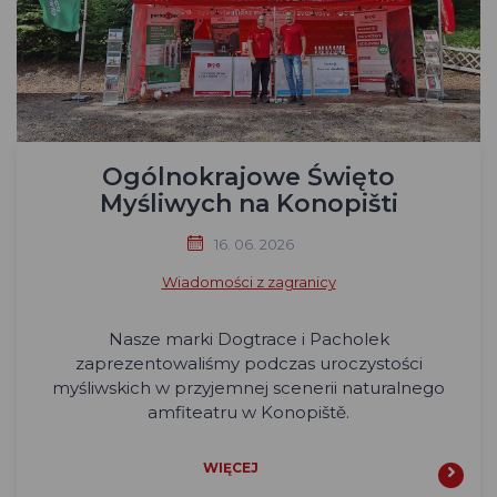
Ogólnokrajowe Święto
Myśliwych na Konopišti
16. 06. 2026
Wiadomości z zagranicy
Nasze marki Dogtrace i Pacholek
zaprezentowaliśmy podczas uroczystości
myśliwskich w przyjemnej scenerii naturalnego
amfiteatru w Konopiště.
WIĘCEJ