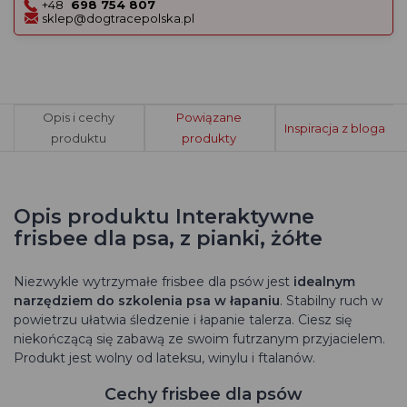
+48
698 754 807
sklep@dogtracepolska.pl
Opis i cechy
Powiązane
Inspiracja z bloga
produktu
produkty
Opis produktu Interaktywne
frisbee dla psa, z pianki, żółte
Niezwykle wytrzymałe frisbee dla psów jest
idealnym
narzędziem do szkolenia psa w łapaniu
. Stabilny ruch w
powietrzu ułatwia śledzenie i łapanie talerza. Ciesz się
niekończącą się zabawą ze swoim futrzanym przyjacielem.
Produkt jest wolny od lateksu, winylu i ftalanów.
Cechy frisbee dla psów