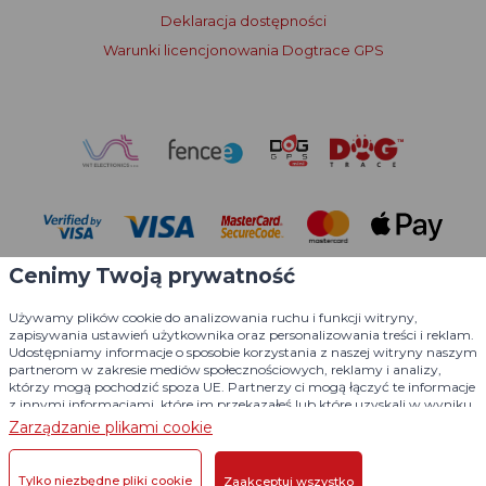
Deklaracja dostępności
Warunki licencjonowania Dogtrace GPS
Cenimy Twoją prywatność
Używamy plików cookie do analizowania ruchu i funkcji witryny,
zapisywania ustawień użytkownika oraz personalizowania treści i reklam.
Udostępniamy informacje o sposobie korzystania z naszej witryny naszym
partnerom w zakresie mediów społecznościowych, reklamy i analizy,
© 2004 - 2026 VNT electronics s.r.o., wszelkie prawa zastrzeżone
którzy mogą pochodzić spoza UE. Partnerzy ci mogą łączyć te informacje
z innymi informacjami, które im przekazałeś lub które uzyskali w wyniku
Projekt graficzny
KošnarDesign.cz
i system redakcyjny
korzystania z ich usług.
Szczegółowe informacje
Zarządzanie plikami cookie
CZECHGROUP.cz
Tylko niezbędne pliki cookie
Zaakceptuj wszystko