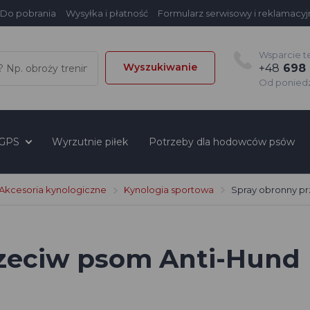
Do pobrania
Wysyłka i płatność
Formularz serwisowy i reklamacyj
Wsparcie t
Wyszukiwanie
+48
698 
Od poniedzi
 GPS
Wyrzutnie piłek
Potrzeby dla hodowców psów
Akcesoria kynologiczne
Kynologia sportowa
Spray obronny p
rzeciw psom Anti-Hund