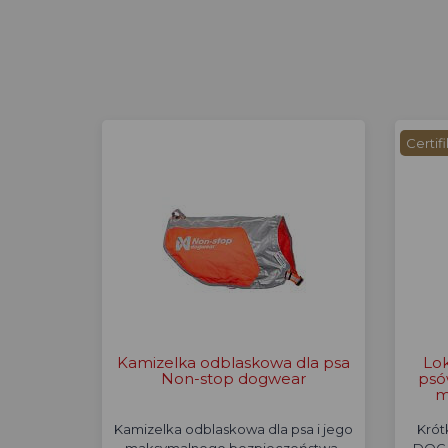
Certif
Kamizelka odblaskowa dla psa
Lok
Non-stop dogwear
psó
m
Kamizelka odblaskowa dla psa i jego
Krót