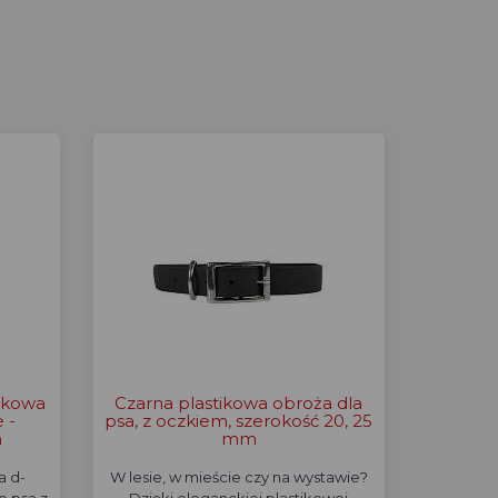
tkowa
Czarna plastikowa obroża dla
 -
psa, z oczkiem, szerokość 20, 25
n
mm
a d-
W lesie, w mieście czy na wystawie?