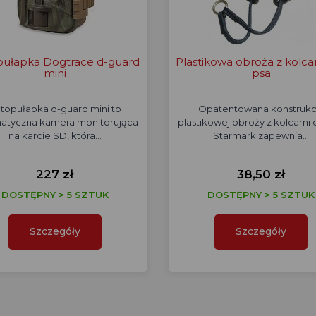
pułapka Dogtrace d-guard
Plastikowa obroża z kolca
mini
psa
topułapka d-guard mini to
Opatentowana konstrukc
atyczna kamera monitorująca
plastikowej obroży z kolcami 
na karcie SD, która…
Starmark zapewnia…
227 zł
38,50 zł
DOSTĘPNY > 5 SZTUK
DOSTĘPNY > 5 SZTUK
Szczegóły
Szczegóły