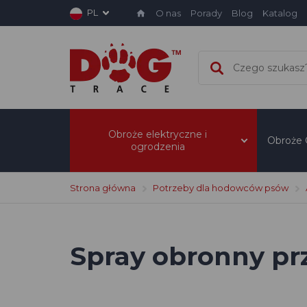
PL
O nas
Porady
Blog
Katalog
Obroże elektryczne i
Obroże
ogrodzenia
Strona główna
Potrzeby dla hodowców psów
Spray obronny p