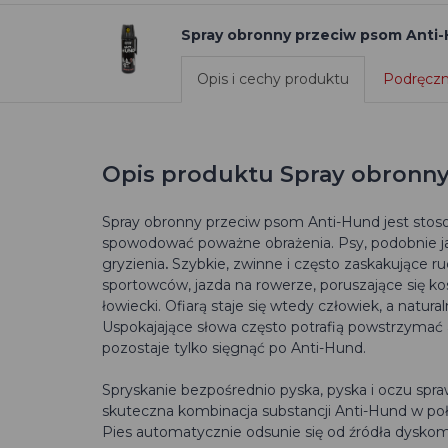
Spray obronny przeciw psom Anti
Opis i cechy produktu
Podręczni
Opis produktu Spray obronn
Spray obronny przeciw psom Anti-Hund jest sto
spowodować poważne obrażenia.
Psy, podobnie j
gryzienia
.
Szybkie, zwinne i często zaskakujące ruc
sportowców, jazda na rowerze, poruszające się kos
łowiecki. Ofiarą staje się wtedy człowiek, a nat
Uspokajające słowa często potrafią powstrzymać ag
pozostaje tylko sięgnąć po Anti-Hund.
Spryskanie bezpośrednio pyska, pyska i oczu sprawi
skuteczna kombinacja substancji Anti-Hund w poł
Pies automatycznie odsunie się od źródła dyskom