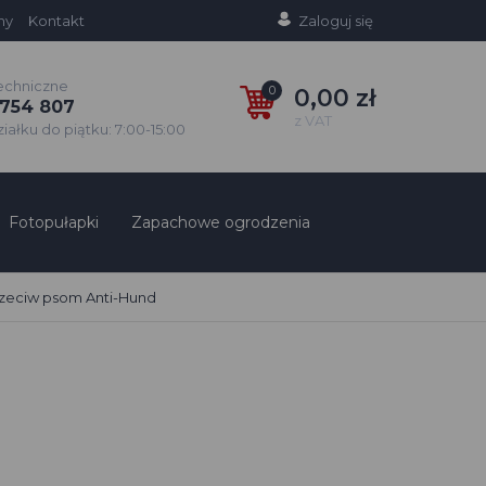
ny
Kontakt
Zaloguj się
echniczne
0
0,00 zł
754 807
z VAT
ałku do piątku: 7:00-15:00
Fotopułapki
Zapachowe ogrodzenia
rzeciw psom Anti-Hund