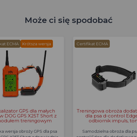
Może ci się spodobać
ikat ECMA
Krótsza wersja
Certifikat ECMA
alizator GPS dla małych
Treningowa obroża doda
w DOG GPS X25T Short z
dla psa d-control Edge
odułem treningowym
odbiornik impuls, to
ka wersja obroży GPS dla psa
Samodzielna obroża dla ps