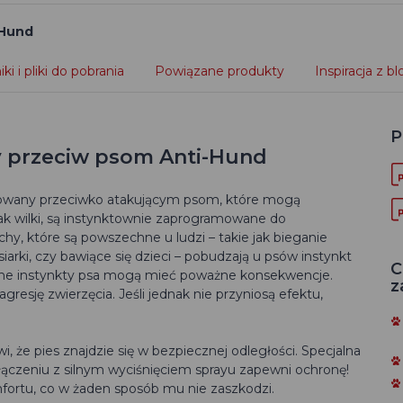
-Hund
ki i pliki do pobrania
Powiązane produkty
Inspiracja z b
P
y przeciw psom Anti-Hund
sowany przeciwko atakującym psom, które mogą
ak wilki, są instynktownie zaprogramowane do
hy, które są powszechne u ludzi – takie jak bieganie
iarki, czy bawiące się dzieci – pobudzają u psów instynkt
C
uralne instynkty psa mogą mieć poważne konsekwencje.
z
resję zwierzęcia. Jeśli jednak nie przyniosą efektu,
, że pies znajdzie się w bezpiecznej odległości. Specjalna
ączeniu z silnym wyciśnięciem sprayu zapewni ochronę!
fortu, co w żaden sposób mu nie zaszkodzi.