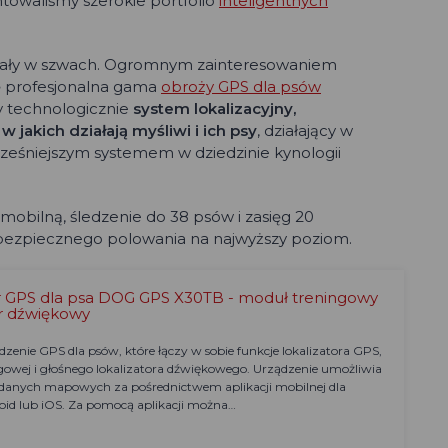
ntowaliśmy szerokie portfolio
inteligentnych
kały w szwach. Ogromnym zainteresowaniem
ię profesjonalna gama
obroży GPS dla psów
y technologicznie
system lokalizacyjny,
akich działają myśliwi i ich psy
, działający w
cześniejszym systemem w dziedzinie kynologii
mobilną, śledzenie do 38 psów i zasięg 20
 bezpiecznego polowania na najwyższy poziom.
or GPS dla psa DOG GPS X30TB - moduł treningowy
tor dźwiękowy
dzenie GPS dla psów, które łączy w sobie funkcje lokalizatora GPS,
gowej i głośnego lokalizatora dźwiękowego. Urządzenie umożliwia
 danych mapowych za pośrednictwem aplikacji mobilnej dla
id lub iOS. Za pomocą aplikacji można…