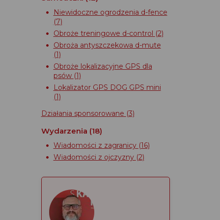
Niewidoczne ogrodzenia d-fence
(7)
Obroże treningowe d-control
(2)
Obroża antyszczekowa d-mute
(1)
Obroże lokalizacyjne GPS dla
psów
(1)
Lokalizator GPS DOG GPS mini
(1)
Działania sponsorowane
(3)
Wydarzenia
(18)
Wiadomości z zagranicy
(16)
Wiadomości z ojczyzny
(2)