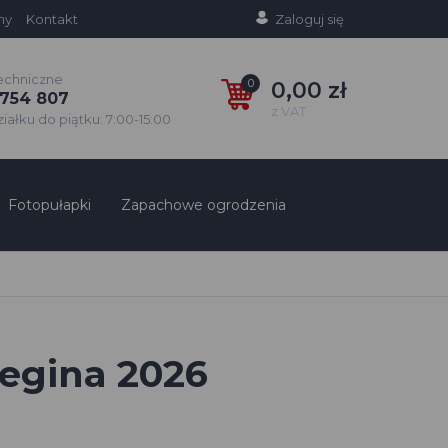
ny
Kontakt
Zaloguj się
echniczne
0
0,00 zł
754 807
z VAT
ałku do piątku: 7:00-15:00
Fotopułapki
Zapachowe ogrodzenia
Regina 2026