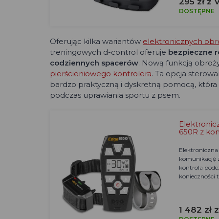
295 zł z 
DOSTĘPNE
Oferując kilka wariantów
elektronicznych obr
treningowych d-control oferuje
bezpieczne r
codziennych spacerów
. Nową funkcją obroż
pierścieniowego kontrolera
. Ta opcja sterowa
bardzo praktyczną i dyskretną pomocą, która 
podczas uprawiania sportu z psem.
Elektronic
650R z ko
Elektroniczna
komunikację 
kontrola podc
konieczności 
1 482 zł 