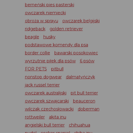
berneński pies pasterski
owczarek niemiecki
obroża w sprayu
owczarek belgijski
ridgeback
golden retriever
beagle
husky
podstawowe komendy dla psa
border collie
bawarski posokowiec
wyrzutnie piłek dla psów
6 psów
FOR PETS
pitbull
nonstop dogwear
dalmatyńczyk
jack russel terrier
owczarek australijski
pit bull terrier
owczarek szwajcarski
beauceron
wilczak czechosłowacki
doberman
rottweiler
akita inu
angielski bull terrier
chihuahua
pudel
cocker spaniel
shiba inu