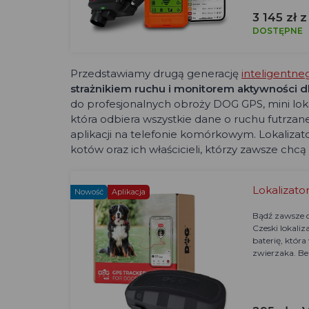
3 145 zł 
DOSTĘPNE
Przedstawiamy drugą generację
inteligentne
strażnikiem ruchu i monitorem aktywności 
do profesjonalnych obroży DOG GPS, mini lokal
która odbiera wszystkie dane o ruchu futrzane
aplikacji na telefonie komórkowym. Lokalizato
kotów oraz ich właścicieli, którzy zawsze chcą
Lokalizato
Nowość
Aplikacja
Bądź zawsze o 
Czeski lokali
baterię, któr
zwierzaka. Be