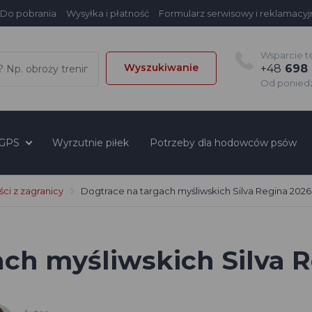
Do pobrania
Wysyłka i płatność
Formularz serwisowy i reklamacyj
Wsparcie t
Wyszukiwanie
+48
698 
Od poniedzi
 GPS
Wyrzutnie piłek
Potrzeby dla hodowców psów
i z zagranicy
Dogtrace na targach myśliwskich Silva Regina 2026
ach myśliwskich Silva 