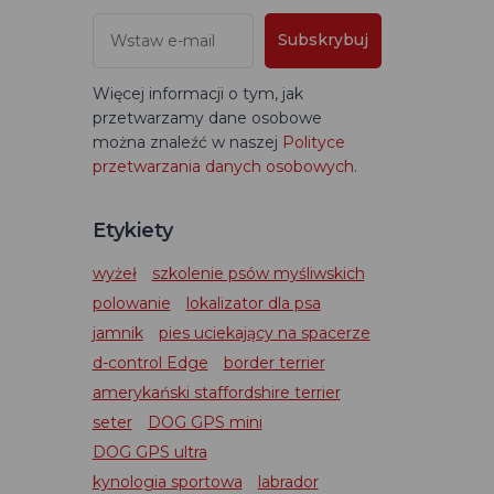
Subskrybuj
Więcej informacji o tym, jak
przetwarzamy dane osobowe
można znaleźć w naszej
Polityce
przetwarzania danych osobowych
.
Etykiety
wyżeł
szkolenie psów myśliwskich
polowanie
lokalizator dla psa
jamnik
pies uciekający na spacerze
d-control Edge
border terrier
amerykański staffordshire terrier
seter
DOG GPS mini
DOG GPS ultra
kynologia sportowa
labrador