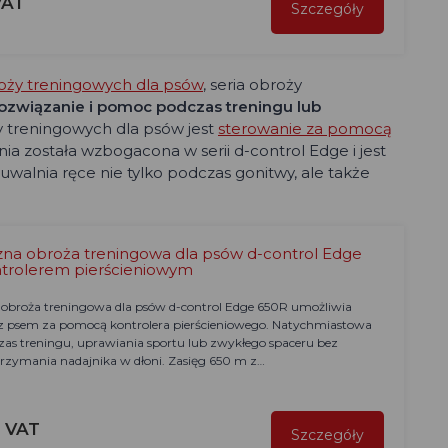
VAT
Szczegóły
oży treningowych dla psów
, seria obroży
ozwiązanie i pomoc podczas treningu lub
y treningowych dla psów jest
sterowanie za pomocą
nia została wzbogacona w serii d-control Edge i jest
uwalnia ręce nie tylko podczas gonitwy, ale także
zna obroża treningowa dla psów d-control Edge
ntrolerem pierścieniowym
 obroża treningowa dla psów d-control Edge 650R umożliwia
z psem za pomocą kontrolera pierścieniowego. Natychmiastowa
zas treningu, uprawiania sportu lub zwykłego spaceru bez
trzymania nadajnika w dłoni. Zasięg 650 m z…
z VAT
Szczegóły