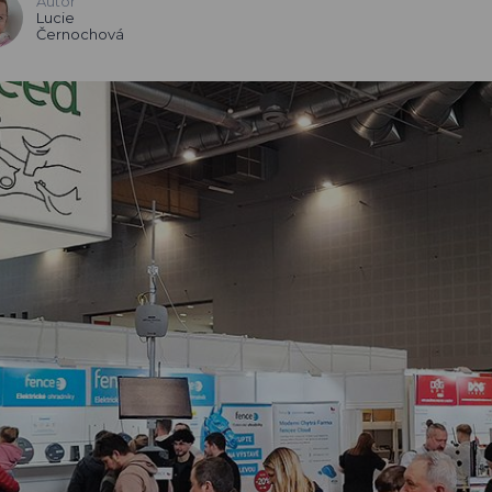
Autor
Lucie
Černochová