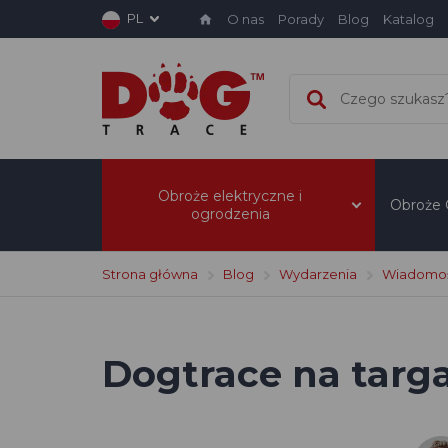
PL
O nas
Porady
Blog
Katalog
Obroże elektryczne i
Obroże
ogrodzenia
Strona główna
Blog
Wydarzenia
Wiadomośc
Dogtrace na targ