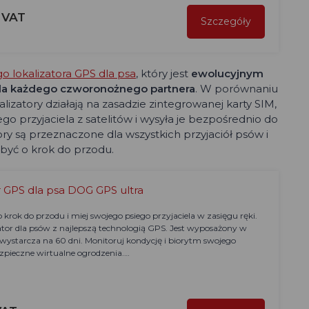
z VAT
Szczegóły
go lokalizatora GPS dla psa
, który jest
ewolucyjnym
dla każdego czworonożnego partnera
. W porównaniu
izatory działają na zasadzie zintegrowanej karty SIM,
go przyjaciela z satelitów i wysyła je bezpośrednio do
ry są przeznaczone dla wszystkich przyjaciół psów i
 być o krok do przodu.
r GPS dla psa DOG GPS ultra
krok do przodu i miej swojego psiego przyjaciela w zasięgu ręki.
zator dla psów z najlepszą technologią GPS. Jest wyposażony w
a wystarcza na 60 dni. Monitoruj kondycję i biorytm swojego
zpieczne wirtualne ogrodzenia.…