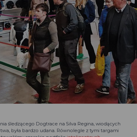
ia śledzącego Dogtrace na Silva Regina, wiodących
twa, była bardzo udana. Równolegle z tymi targami