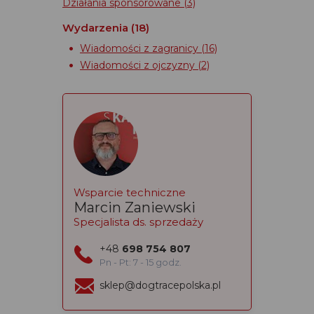
Działania sponsorowane
(3)
Wydarzenia
(18)
Wiadomości z zagranicy
(16)
Wiadomości z ojczyzny
(2)
Wsparcie techniczne
Marcin Zaniewski
Specjalista ds. sprzedaży
+48
698 754 807
Pn - Pt: 7 - 15 godz.
sklep@dogtracepolska.pl