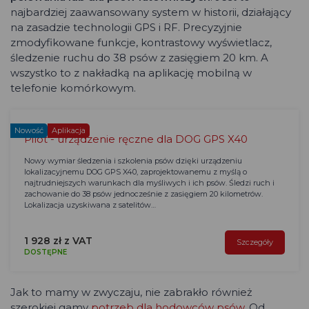
najbardziej zaawansowany system w historii, działający
na zasadzie technologii GPS i RF. Precyzyjnie
zmodyfikowane funkcje, kontrastowy wyświetlacz,
śledzenie ruchu do 38 psów z zasięgiem 20 km. A
wszystko to z nakładką na aplikację mobilną w
telefonie komórkowym.
Nowość
Aplikacja
Pilot - urządzenie ręczne dla DOG GPS X40
Nowy wymiar śledzenia i szkolenia psów dzięki urządzeniu
lokalizacyjnemu DOG GPS X40, zaprojektowanemu z myślą o
najtrudniejszych warunkach dla myśliwych i ich psów. Śledzi ruch i
zachowanie do 38 psów jednocześnie z zasięgiem 20 kilometrów.
Lokalizacja uzyskiwana z satelitów…
1 928 zł z VAT
Szczegóły
DOSTĘPNE
Jak to mamy w zwyczaju, nie zabrakło również
szerokiej gamy
potrzeb dla hodowców psów
. Od