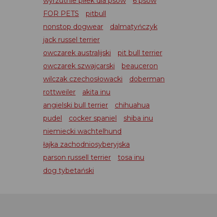
wyrzutnie piłek dla psów
6 psów
FOR PETS
pitbull
nonstop dogwear
dalmatyńczyk
jack russel terrier
owczarek australijski
pit bull terrier
owczarek szwajcarski
beauceron
wilczak czechosłowacki
doberman
rottweiler
akita inu
angielski bull terrier
chihuahua
pudel
cocker spaniel
shiba inu
niemiecki wachtelhund
łajka zachodniosyberyjska
parson russell terrier
tosa inu
dog tybetański