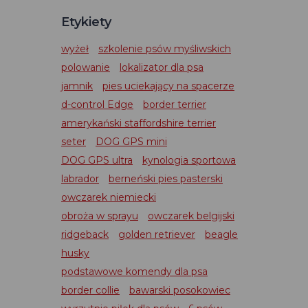
Etykiety
wyżeł
szkolenie psów myśliwskich
polowanie
lokalizator dla psa
jamnik
pies uciekający na spacerze
d-control Edge
border terrier
amerykański staffordshire terrier
seter
DOG GPS mini
DOG GPS ultra
kynologia sportowa
labrador
berneński pies pasterski
owczarek niemiecki
obroża w sprayu
owczarek belgijski
ridgeback
golden retriever
beagle
husky
podstawowe komendy dla psa
border collie
bawarski posokowiec