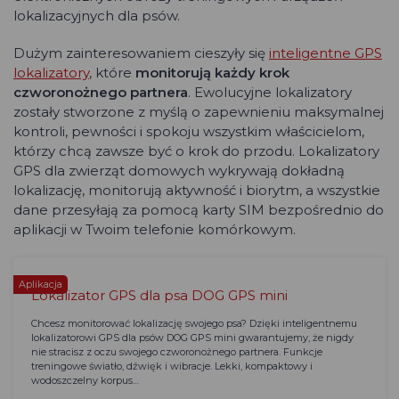
lokalizacyjnych dla psów.
Dużym zainteresowaniem cieszyły się
inteligentne GPS
lokalizatory
, które
monitorują każdy krok
czworonożnego partnera
. Ewolucyjne lokalizatory
zostały stworzone z myślą o zapewnieniu maksymalnej
kontroli, pewności i spokoju wszystkim właścicielom,
którzy chcą zawsze być o krok do przodu. Lokalizatory
GPS dla zwierząt domowych wykrywają dokładną
lokalizację, monitorują aktywność i biorytm, a wszystkie
dane przesyłają za pomocą karty SIM bezpośrednio do
aplikacji w Twoim telefonie komórkowym.
Aplikacja
Lokalizator GPS dla psa DOG GPS mini
Chcesz monitorować lokalizację swojego psa? Dzięki inteligentnemu
lokalizatorowi GPS dla psów DOG GPS mini gwarantujemy, że nigdy
nie stracisz z oczu swojego czworonożnego partnera. Funkcje
treningowe światło, dźwięk i wibracje. Lekki, kompaktowy i
wodoszczelny korpus…