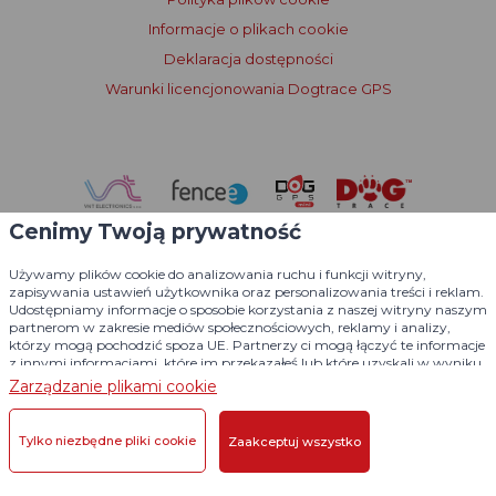
Informacje o plikach cookie
Deklaracja dostępności
Warunki licencjonowania Dogtrace GPS
Cenimy Twoją prywatność
Używamy plików cookie do analizowania ruchu i funkcji witryny,
zapisywania ustawień użytkownika oraz personalizowania treści i reklam.
Udostępniamy informacje o sposobie korzystania z naszej witryny naszym
partnerom w zakresie mediów społecznościowych, reklamy i analizy,
którzy mogą pochodzić spoza UE. Partnerzy ci mogą łączyć te informacje
z innymi informacjami, które im przekazałeś lub które uzyskali w wyniku
korzystania z ich usług.
Szczegółowe informacje
Zarządzanie plikami cookie
© 2004 - 2026 VNT electronics s.r.o., wszelkie prawa zastrzeżone
Tylko niezbędne pliki cookie
Zaakceptuj wszystko
Projekt graficzny
KošnarDesign.cz
i system redakcyjny
CZECHGROUP.cz