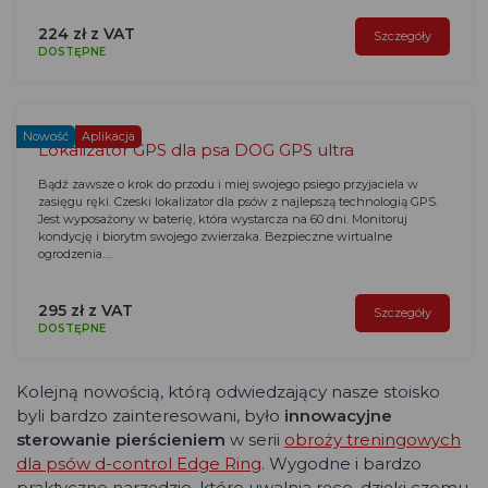
224 zł z VAT
Szczegóły
DOSTĘPNE
Nowość
Aplikacja
Lokalizator GPS dla psa DOG GPS ultra
Bądź zawsze o krok do przodu i miej swojego psiego przyjaciela w
zasięgu ręki. Czeski lokalizator dla psów z najlepszą technologią GPS.
Jest wyposażony w baterię, która wystarcza na 60 dni. Monitoruj
kondycję i biorytm swojego zwierzaka. Bezpieczne wirtualne
ogrodzenia.…
295 zł z VAT
Szczegóły
DOSTĘPNE
Kolejną nowością, którą odwiedzający nasze stoisko
byli bardzo zainteresowani, było
innowacyjne
sterowanie pierścieniem
w serii
obroży treningowych
dla psów d-control Edge Ring
. Wygodne i bardzo
praktyczne narzędzie, które uwalnia ręce, dzięki czemu