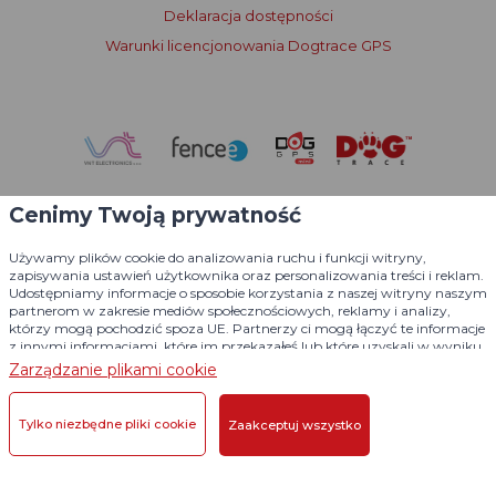
Deklaracja dostępności
Warunki licencjonowania Dogtrace GPS
Cenimy Twoją prywatność
Używamy plików cookie do analizowania ruchu i funkcji witryny,
zapisywania ustawień użytkownika oraz personalizowania treści i reklam.
Udostępniamy informacje o sposobie korzystania z naszej witryny naszym
partnerom w zakresie mediów społecznościowych, reklamy i analizy,
którzy mogą pochodzić spoza UE. Partnerzy ci mogą łączyć te informacje
z innymi informacjami, które im przekazałeś lub które uzyskali w wyniku
korzystania z ich usług.
Szczegółowe informacje
Zarządzanie plikami cookie
© 2004 - 2026 VNT electronics s.r.o., wszelkie prawa zastrzeżone
Projekt graficzny
KošnarDesign.cz
i system redakcyjny
Tylko niezbędne pliki cookie
Zaakceptuj wszystko
CZECHGROUP.cz