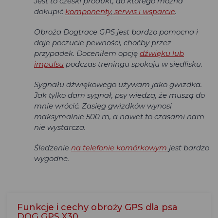
Jest to czeski produkt, do którego można
dokupić
komponenty
,
serwis i wsparcie
.
Obroża Dogtrace GPS jest bardzo pomocna i
daje poczucie pewności, choćby przez
przypadek. Doceniłem opcję
dźwięku lub
impulsu
podczas treningu spokoju w siedlisku.
Sygnału dźwiękowego używam jako gwizdka.
Jak tylko dam sygnał, psy wiedzą, że muszą do
mnie wrócić. Zasięg gwizdków wynosi
maksymalnie 500 m, a nawet to czasami nam
nie wystarcza.
Śledzenie
na telefonie komórkowym
jest bardzo
wygodne.
Funkcje i cechy obroży GPS dla psa
DOG GPS X30