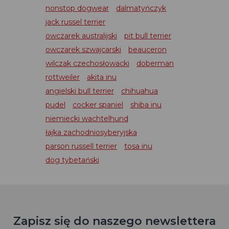
nonstop dogwear
dalmatyńczyk
jack russel terrier
owczarek australijski
pit bull terrier
owczarek szwajcarski
beauceron
wilczak czechosłowacki
doberman
rottweiler
akita inu
angielski bull terrier
chihuahua
pudel
cocker spaniel
shiba inu
niemiecki wachtelhund
łajka zachodniosyberyjska
parson russell terrier
tosa inu
dog tybetański
Zapisz się do naszego newslettera