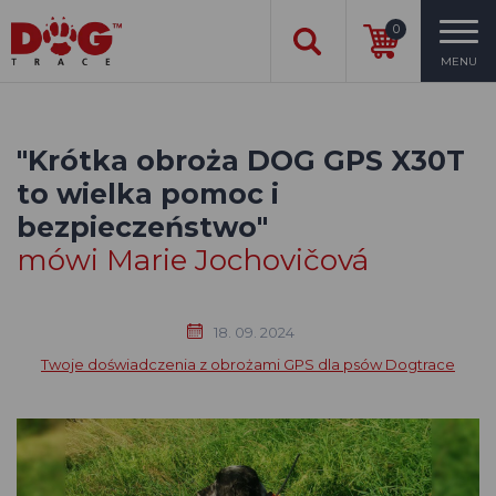
0
MENU
"Krótka obroża DOG GPS X30T
to wielka pomoc i
bezpieczeństwo"
mówi Marie Jochovičová
18. 09. 2024
Twoje doświadczenia z obrożami GPS dla psów Dogtrace