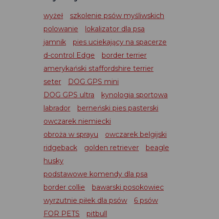
wyżeł
szkolenie psów myśliwskich
polowanie
lokalizator dla psa
jamnik
pies uciekający na spacerze
d-control Edge
border terrier
amerykański staffordshire terrier
seter
DOG GPS mini
DOG GPS ultra
kynologia sportowa
labrador
berneński pies pasterski
owczarek niemiecki
obroża w sprayu
owczarek belgijski
ridgeback
golden retriever
beagle
husky
podstawowe komendy dla psa
border collie
bawarski posokowiec
wyrzutnie piłek dla psów
6 psów
FOR PETS
pitbull