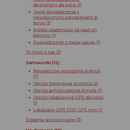
akcesoriami dla psów
(1)
Twoje doświadczenia z
niewidocznymi ogrodzeniami d-
fence
(3)
Krótkie wiadomości od naszych
klientów
(1)
Doświadczenie z naszą usługą
(1)
To mówi o nas
(3)
Samouczki
(12)
Niewidoczne ogrodzenia d-fence
(7)
Obroże treningowe d-control
(2)
Obroża antyszczekowa d-mute
(1)
Obroże lokalizacyjne GPS dla psów
(1)
Lokalizator GPS DOG GPS mini
(1)
Działania sponsorowane
(3)