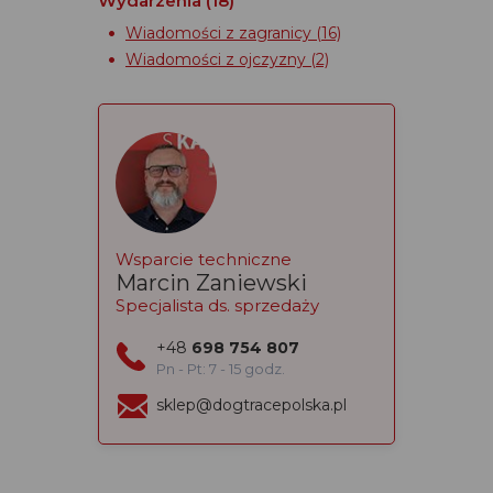
Wydarzenia
(18)
Wiadomości z zagranicy
(16)
Wiadomości z ojczyzny
(2)
Wsparcie techniczne
Marcin Zaniewski
Specjalista ds. sprzedaży
+48
698 754 807
Pn - Pt: 7 - 15 godz.
sklep@dogtracepolska.pl