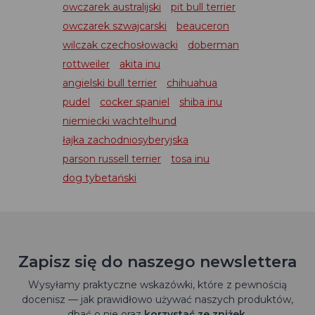
owczarek australijski
pit bull terrier
owczarek szwajcarski
beauceron
wilczak czechosłowacki
doberman
rottweiler
akita inu
angielski bull terrier
chihuahua
pudel
cocker spaniel
shiba inu
niemiecki wachtelhund
łajka zachodniosyberyjska
parson russell terrier
tosa inu
dog tybetański
Zapisz się do naszego newslettera
Wysyłamy praktyczne wskazówki, które z pewnością
docenisz — jak prawidłowo używać naszych produktów,
dbać o nie oraz
korzystać ze zniżek
.