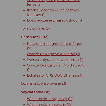
niewidocznymi ogrodzeniami d-
fence
(3)
Krótkie wiadomości od naszych
klientów
(1)
Doświadczenie z naszą usługą
(1)
To mówi o nas
(3)
Samouczki
(12)
Niewidoczne ogrodzenia d-fence
(7)
Obroże treningowe d-control
(2)
Obroża antyszczekowa d-mute
(1)
Obroże lokalizacyjne GPS dla psów
(1)
Lokalizator GPS DOG GPS mini
(1)
Działania sponsorowane
(3)
Wydarzenia
(18)
Wiadomości z zagranicy
(16)
Wiadomości z ojczyzny
(2)