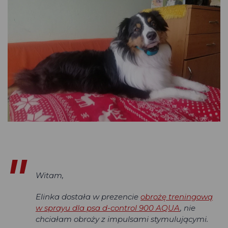
Witam,
Elinka dostała w prezencie
obrożę treningową
w sprayu dla psa d-control 900 AQUA
, nie
chciałam obroży z impulsami stymulującymi.