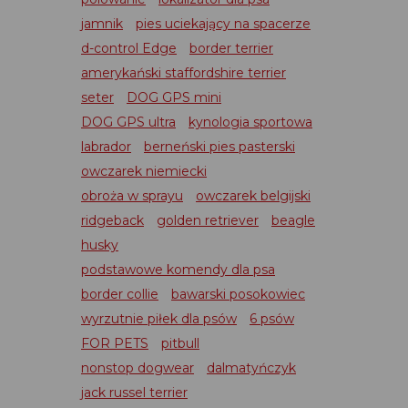
jamnik
pies uciekający na spacerze
d-control Edge
border terrier
amerykański staffordshire terrier
seter
DOG GPS mini
DOG GPS ultra
kynologia sportowa
labrador
berneński pies pasterski
owczarek niemiecki
obroża w sprayu
owczarek belgijski
ridgeback
golden retriever
beagle
husky
podstawowe komendy dla psa
border collie
bawarski posokowiec
wyrzutnie piłek dla psów
6 psów
FOR PETS
pitbull
nonstop dogwear
dalmatyńczyk
jack russel terrier