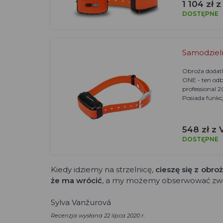
1 104 zł 
DOSTĘPNE
Samodzieln
Obroża dodatk
ONE - ten odbi
professional 
Posiada funkc
548 zł z 
DOSTĘPNE
Kiedy idziemy na strzelnicę,
cieszę się z obro
że ma wrócić
, a my możemy obserwować zwi
Sylva Vanžurová
Recenzja wysłana 22 lipca 2020 r.