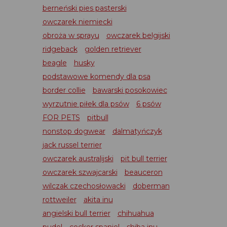
berneński pies pasterski
owczarek niemiecki
obroża w sprayu
owczarek belgijski
ridgeback
golden retriever
beagle
husky
podstawowe komendy dla psa
border collie
bawarski posokowiec
wyrzutnie piłek dla psów
6 psów
FOR PETS
pitbull
nonstop dogwear
dalmatyńczyk
jack russel terrier
owczarek australijski
pit bull terrier
owczarek szwajcarski
beauceron
wilczak czechosłowacki
doberman
rottweiler
akita inu
angielski bull terrier
chihuahua