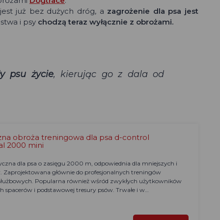
obrożami
Dogtrace
.
jest już bez dużych dróg, a
zagrożenie dla psa jest
stwa i psy
chodzą teraz wyłącznie z obrożami.
y psu życie
, kierując go z dala od
zna obroża treningowa dla psa d-control
al 2000 mini
yczna dla psa o zasięgu 2000 m, odpowiednia dla mniejszych i
. Zaprojektowana głównie do profesjonalnych treningów
 służbowych. Popularna również wśród zwykłych użytkowników
h spacerów i podstawowej tresury psów. Trwałe i w…