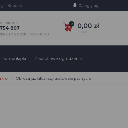
ny
Kontakt
Zaloguj się
echniczne
0
0,00 zł
754 807
z VAT
ałku do piątku: 7:00-15:00
Fotopułapki
Zapachowe ogrodzenia
ntrol
Obroża już kilka razy uratowała psu życie
e