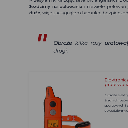
Przesyłam kilka zdjęć seterów angielskich z 
Jeździmy na polowania
i niewiele polowań 
duże
, więc zaciągnąłem hamulec bezpieczeń
Obroże
kilka razy
uratował
drogi.
Elektronic
profession
Obroża elektr
średnich psów
sportowych i
do codziennyc