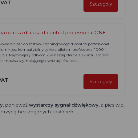
z VAT
Szczegóły
a obroża dla psa d-control professional ONE
owa dla psa do zestawu treningowego d-control professional
ornik jest kompatybilny tylko z pilotem professional 1000 i
2000. Najmniejszy odbiornik w naszej ofercie z akumulatorem.
je impulsu stymulującego, wibracji, światła,…
VAT
Szczegóły
ży
, ponieważ
wystarczy sygnał dźwiękowy,
a pies wie,
erzynę bez zbędnych zakłóceń.