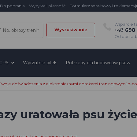
Do pobrania
Wysyłka i płatność
Formularz serwisowy i reklamacyj
Wsparcie t
Wyszukiwanie
+48
698 
Od poniedzi
 GPS
Wyrzutnie piłek
Potrzeby dla hodowców psów
Twoje doświadczenia z elektronicznymi obrożami treningowymi d-co
razy uratowała psu życi
znymi obrożami treningowymi d-control