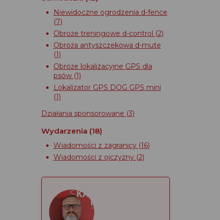
Niewidoczne ogrodzenia d-fence
(7)
Obroże treningowe d-control
(2)
Obroża antyszczekowa d-mute
(1)
Obroże lokalizacyjne GPS dla
psów
(1)
Lokalizator GPS DOG GPS mini
(1)
Działania sponsorowane
(3)
Wydarzenia
(18)
Wiadomości z zagranicy
(16)
Wiadomości z ojczyzny
(2)