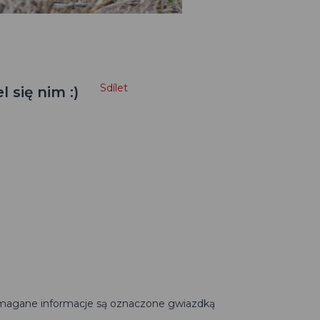
Sdílet
 się nim :)
Wymagane informacje są oznaczone gwiazdką