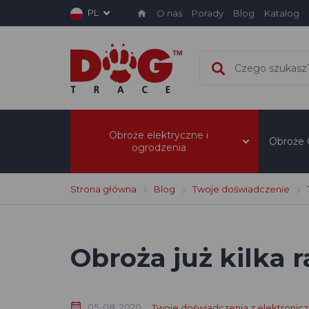
PL
O nas
Porady
Blog
Katalog
Obroże elektryczne i
Obroże
ogrodzenia
Strona główna
Blog
Twoje doświadczenie
Obroża już kilka 
05. 08. 2020
Twoje doświadczenia z elektronic