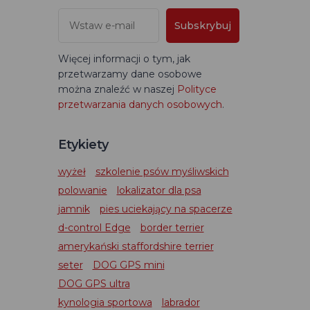
Subskrybuj
Więcej informacji o tym, jak
przetwarzamy dane osobowe
można znaleźć w naszej
Polityce
przetwarzania danych osobowych
.
Etykiety
wyżeł
szkolenie psów myśliwskich
polowanie
lokalizator dla psa
jamnik
pies uciekający na spacerze
d-control Edge
border terrier
amerykański staffordshire terrier
seter
DOG GPS mini
DOG GPS ultra
kynologia sportowa
labrador