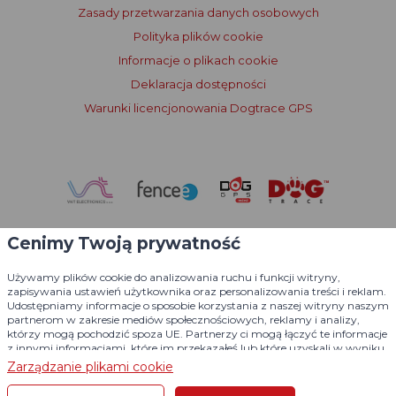
Zasady przetwarzania danych osobowych
Polityka plików cookie
Informacje o plikach cookie
Deklaracja dostępności
Warunki licencjonowania Dogtrace GPS
Cenimy Twoją prywatność
Używamy plików cookie do analizowania ruchu i funkcji witryny,
zapisywania ustawień użytkownika oraz personalizowania treści i reklam.
Udostępniamy informacje o sposobie korzystania z naszej witryny naszym
partnerom w zakresie mediów społecznościowych, reklamy i analizy,
którzy mogą pochodzić spoza UE. Partnerzy ci mogą łączyć te informacje
z innymi informacjami, które im przekazałeś lub które uzyskali w wyniku
korzystania z ich usług.
Szczegółowe informacje
Zarządzanie plikami cookie
© 2004 - 2026 VNT electronics s.r.o., wszelkie prawa zastrzeżone