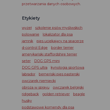
przetwarzania danych osobowych
.
Etykiety
wyżeł
szkolenie psów myśliwskich
polowanie
lokalizator dla psa
jamnik
pies uciekający na spacerze
d-control Edge
border terrier
amerykański staffordshire terrier
seter
DOG GPS mini
DOG GPS ultra
kynologia sportowa
labrador
berneński pies pasterski
owczarek niemiecki
obroża w sprayu
owczarek belgijski
ridgeback
golden retriever
beagle
husky
podstawowe komendy dla psa