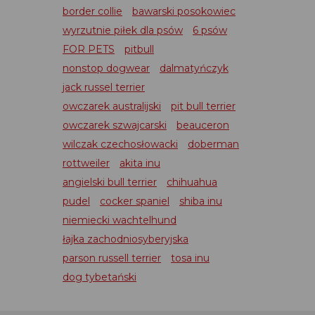
border collie
bawarski posokowiec
wyrzutnie piłek dla psów
6 psów
FOR PETS
pitbull
nonstop dogwear
dalmatyńczyk
jack russel terrier
owczarek australijski
pit bull terrier
owczarek szwajcarski
beauceron
wilczak czechosłowacki
doberman
rottweiler
akita inu
angielski bull terrier
chihuahua
pudel
cocker spaniel
shiba inu
niemiecki wachtelhund
łajka zachodniosyberyjska
parson russell terrier
tosa inu
dog tybetański