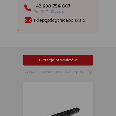
+48
698 754 807
Pn - Pt: 7 - 15 godz.
sklep@dogtracepolska.pl
Filtracja produktów
Wyświetlane na stronie 24 z 26 produkty