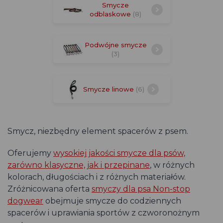
Smycze
odblaskowe
(8)
Podwójne smycze
(3)
Smycze linowe
(6)
Smycz, niezbędny element spacerów z psem.
Oferujemy
wysokiej jakości smycze dla psów,
zarówno klasyczne, jak i przepinane
, w różnych
kolorach, długościach i z różnych materiałów.
Zróżnicowana oferta
smyczy dla psa Non-stop
dogwear
obejmuje smycze do codziennych
spacerów i uprawiania sportów z czworonożnym