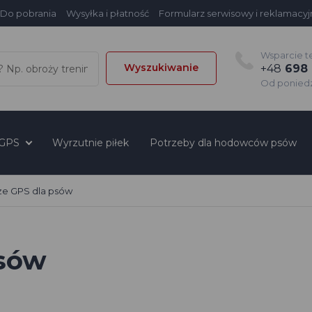
Do pobrania
Wysyłka i płatność
Formularz serwisowy i reklamacyj
Wsparcie t
Wyszukiwanie
+48
698 
Od poniedzi
 GPS
Wyrzutnie piłek
Potrzeby dla hodowców psów
e GPS dla psów
psów