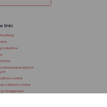
 linki
rtyfikaty
ania
 produktów
je
 firmie
przetwarzania danych
ych
 plików cookie
cje o plikach cookie
cja dostępności
 licencjonowania Dogtrace GPS