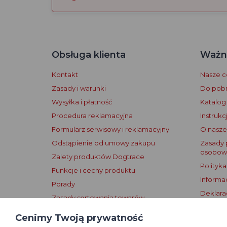
Obsługa klienta
Ważne
Kontakt
Nasze ce
Zasady i warunki
Do pobr
Wysyłka i płatność
Katalog
Procedura reklamacyjna
Instrukc
Formularz serwisowy i reklamacyjny
O naszej
Odstąpienie od umowy zakupu
Zasady 
osobow
Zalety produktów Dogtrace
Polityka
Funkcje i cechy produktu
Informa
Porady
Deklara
Zasady sortowania towarów
Warunki
Zasady publikowania recenzji
Cenimy Twoją prywatność