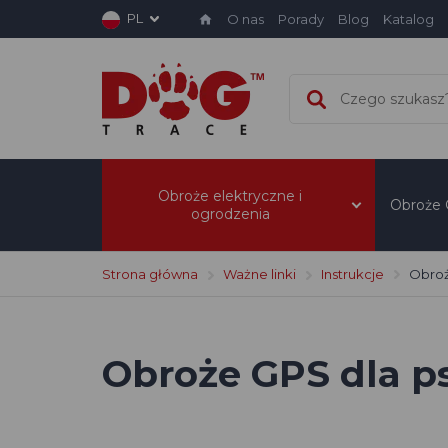
PL
O nas
Porady
Blog
Katalog
Obroże elektryczne i
Obroże
ogrodzenia
Strona główna
Ważne linki
Instrukcje
Obroż
Obroże GPS dla 