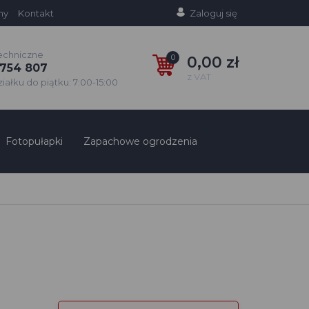
ny
Kontakt
Zaloguj się
echniczne
0
0,00 zł
754 807
z VAT
ałku do piątku: 7:00-15:00
Fotopułapki
Zapachowe ogrodzenia