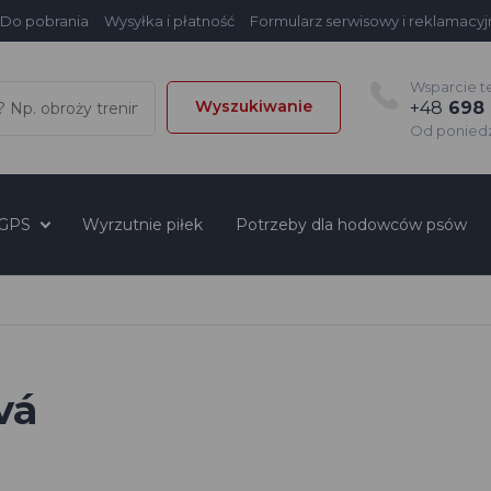
Do pobrania
Wysyłka i płatność
Formularz serwisowy i reklamacyj
Wsparcie t
Wyszukiwanie
+48
698 
Od poniedzi
 GPS
Wyrzutnie piłek
Potrzeby dla hodowców psów
vá