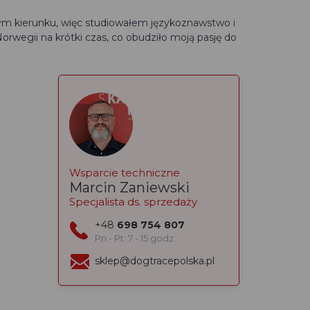
nym kierunku, więc studiowałem językoznawstwo i
Norwegii na krótki czas, co obudziło moją pasję do
Wsparcie techniczne
Marcin Zaniewski
Specjalista ds. sprzedaży
+48
698 754 807
Pn - Pt: 7 - 15 godz.
sklep@dogtracepolska.pl