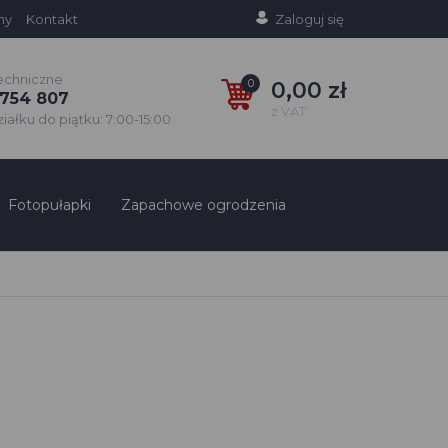
ny
Kontakt
Zaloguj się
echniczne
0
0,00 zł
754 807
z VAT
ałku do piątku: 7:00-15:00
Fotopułapki
Zapachowe ogrodzenia