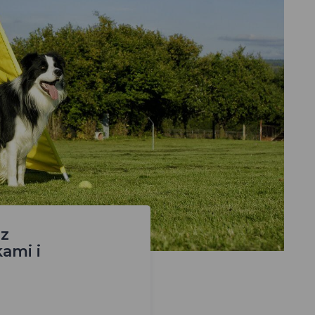
 z
ami i