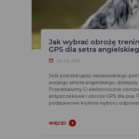
Jak wybrać obrożę treni
GPS dla setra angielskie
06. 08. 2024
Jeśli potrzebujesz niezawodnego pom
swojego setera angielskiego, dzisiejszy a
Przedstawimy Ci elektroniczne obroż
antyszczekowe i obroże GPS dla psa.
podstawowe kryteria wyboru odpowied
WIĘCEJ