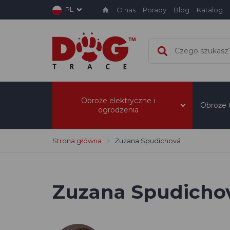
PL
O nas
Porady
Blog
Katalog
Obroże elektryczne i
Obroże
ogrodzenia
Strona główna
Zuzana Spudichová
Zuzana Spudicho