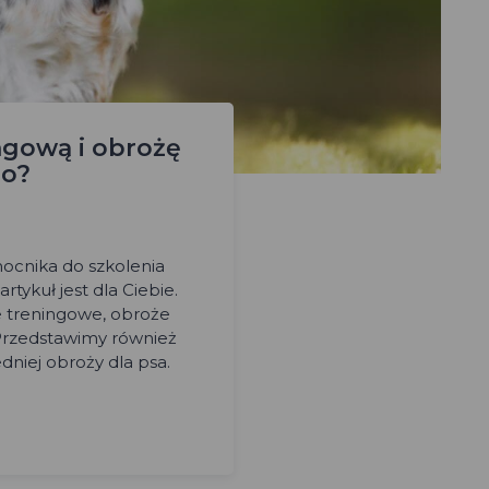
ngową i obrożę
go?
ocnika do szkolenia
rtykuł jest dla Ciebie.
e treningowe, obroże
 Przedstawimy również
niej obroży dla psa.