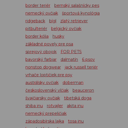
border teriér
bernský salašnícky pes
nemecký ovčiak
športová kynológia
ridgeback
bígl
zlatý retriever
pitbulteriér
belgický ovčiak
border kólia
husky
základné povely pre psa
sprejový obojok
FOR PETS
bavorský farbiar
dalmatín
6 psov
nonstop dogwear
jack russell teriér
vrhače loptičiek pre psy
austrálsky ovčiak
doberman
československý vlčiak
beauceron
švajčiarsky ovčiak
tibetská doga
shiba inu
rotvajler
akita inu
nemecký prepeličiak
západosibírska lajka
tosa inu