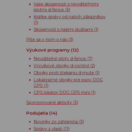
Vaše skúsenosti s neviditeľnými
plotmi d-fence
(3)
Krátke správy od našich zákazníkov
(1)
Skúsenosti s našimi službami
(1)
Píše sa v ňom o nás
(3)
Výukové programy
(12)
Neviditeľné ploty d-fence
(7)
Výcvikové obojky d-control
(2)
Obojky proti štekaniu d-mute
(1)
Lokalizačné obojky pre psov DOG
GPS
(1)
GPS lokátor DOG GPS mini
(1)
Sponzorované aktivity
(3)
Podujatia
(14)
Novinky zo zahraničia
(3)
Správy z vlasti
(11)