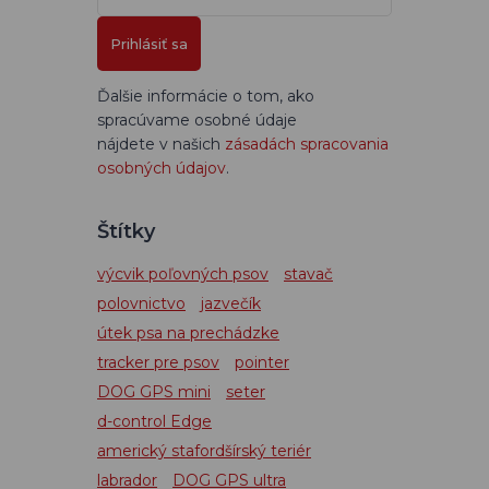
Prihlásiť sa
Ďalšie informácie o tom, ako
spracúvame osobné údaje
nájdete v našich
zásadách spracovania
osobných údajov
.
Štítky
výcvik poľovných psov
stavač
polovnictvo
jazvečík
útek psa na prechádzke
tracker pre psov
pointer
DOG GPS mini
seter
d-control Edge
americký stafordšírský teriér
labrador
DOG GPS ultra