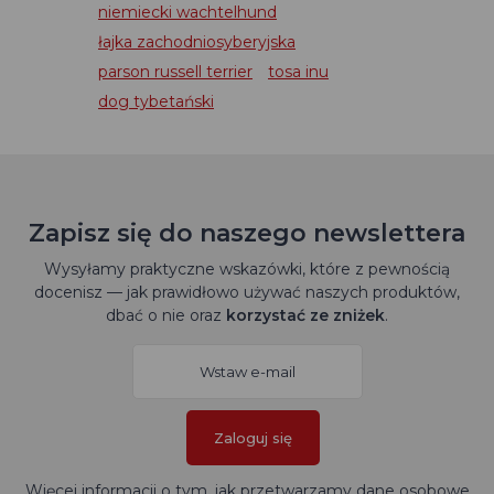
niemiecki wachtelhund
łajka zachodniosyberyjska
parson russell terrier
tosa inu
dog tybetański
Zapisz się do naszego newslettera
Wysyłamy praktyczne wskazówki, które z pewnością
docenisz — jak prawidłowo używać naszych produktów,
dbać o nie oraz
korzystać ze zniżek
.
Zaloguj się
Więcej informacji o tym, jak przetwarzamy dane osobowe