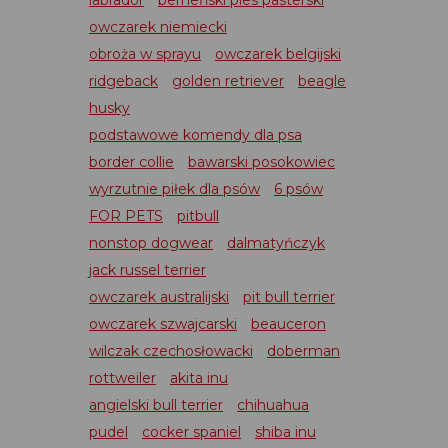
owczarek niemiecki
obroża w sprayu
owczarek belgijski
ridgeback
golden retriever
beagle
husky
podstawowe komendy dla psa
border collie
bawarski posokowiec
wyrzutnie piłek dla psów
6 psów
FOR PETS
pitbull
nonstop dogwear
dalmatyńczyk
jack russel terrier
owczarek australijski
pit bull terrier
owczarek szwajcarski
beauceron
wilczak czechosłowacki
doberman
rottweiler
akita inu
angielski bull terrier
chihuahua
pudel
cocker spaniel
shiba inu