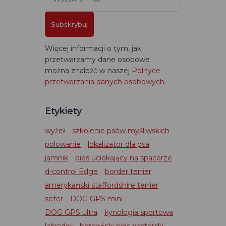
Subskrybuj
Więcej informacji o tym, jak
przetwarzamy dane osobowe
można znaleźć w naszej
Polityce
przetwarzania danych osobowych
.
Etykiety
wyżeł
szkolenie psów myśliwskich
polowanie
lokalizator dla psa
jamnik
pies uciekający na spacerze
d-control Edge
border terrier
amerykański staffordshire terrier
seter
DOG GPS mini
DOG GPS ultra
kynologia sportowa
labrador
berneński pies pasterski