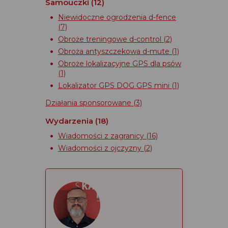
Samouczki
(12)
Niewidoczne ogrodzenia d-fence
(7)
Obroże treningowe d-control
(2)
Obroża antyszczekowa d-mute
(1)
Obroże lokalizacyjne GPS dla psów
(1)
Lokalizator GPS DOG GPS mini
(1)
Działania sponsorowane
(3)
Wydarzenia
(18)
Wiadomości z zagranicy
(16)
Wiadomości z ojczyzny
(2)