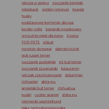
obroża w sprayu
owczarek belgijski
ridgeback
golden retriever
beagle
husky
podstawowe komendy dla psa
border collie
bawarski posokowiec
wyrzutnie piłek dla psów
6 psów
FOR PETS
pitbull
nonstop dogwear
dalmatyńczyk
jack russel terrier
owczarek australijski
pit bull terrier
owczarek szwajcarski
beauceron
wilczak czechosłowacki
doberman
rottweiler
akita inu
angielski bull terrier
chihuahua
pudel
cocker spaniel
shiba inu
niemiecki wachtelhund
łajka zachodniosyberyjska