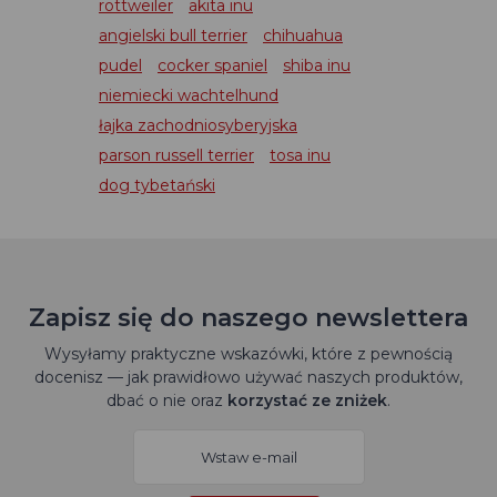
rottweiler
akita inu
angielski bull terrier
chihuahua
pudel
cocker spaniel
shiba inu
niemiecki wachtelhund
łajka zachodniosyberyjska
parson russell terrier
tosa inu
dog tybetański
Zapisz się do naszego newslettera
Wysyłamy praktyczne wskazówki, które z pewnością
docenisz — jak prawidłowo używać naszych produktów,
dbać o nie oraz
korzystać ze zniżek
.