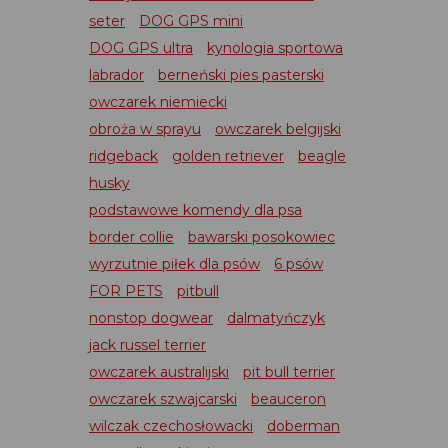
seter
DOG GPS mini
DOG GPS ultra
kynologia sportowa
labrador
berneński pies pasterski
owczarek niemiecki
obroża w sprayu
owczarek belgijski
ridgeback
golden retriever
beagle
husky
podstawowe komendy dla psa
border collie
bawarski posokowiec
wyrzutnie piłek dla psów
6 psów
FOR PETS
pitbull
nonstop dogwear
dalmatyńczyk
jack russel terrier
owczarek australijski
pit bull terrier
owczarek szwajcarski
beauceron
wilczak czechosłowacki
doberman