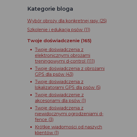
Kategorie bloga
Wybór obroży dla konkretnej rasy
(25)
Szkolenie i edukacja psów
(11)
Twoje doświadczenie
(165)
Twoje doświadczenia z
elektronicznymi obrożami
treningowymi d-control
(111)
Twoje doświadczenia z obrożami
GPS dla psów
(43)
Twoje doświadczenia z
lokalizatorami GPS dla psów
(5)
Twoje doświadczenie z
akcesoriami dla psów
(1)
Twoje doświadczenia z
niewidocznymi ogrodzeniami d-
fence
(3)
Krótkie wiadomości od naszych
klientów
(1)