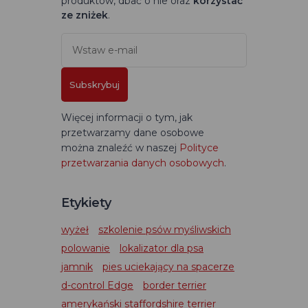
produktów, dbać o nie oraz
korzystać
ze zniżek
.
Subskrybuj
Więcej informacji o tym, jak
przetwarzamy dane osobowe
można znaleźć w naszej
Polityce
przetwarzania danych osobowych
.
Etykiety
wyżeł
szkolenie psów myśliwskich
polowanie
lokalizator dla psa
jamnik
pies uciekający na spacerze
d-control Edge
border terrier
amerykański staffordshire terrier