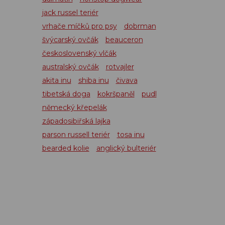
jack russel teriér
vrhače míčků pro psy
dobrman
švýcarský ovčák
beauceron
československý vlčák
australský ovčák
rotvajler
akita inu
shiba inu
čivava
tibetská doga
kokršpaněl
pudl
německý křepelák
západosibiřská lajka
parson russell teriér
tosa inu
bearded kolie
anglický bulteriér