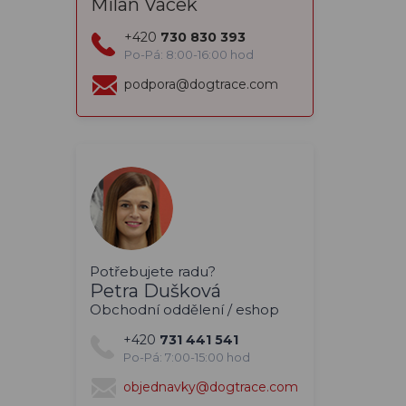
Milan Vacek
+420
730 830 393
Po-Pá: 8:00-16:00 hod
podpora@dogtrace.com
Potřebujete radu?
Petra Dušková
Obchodní oddělení / eshop
+420
731 441 541
Po-Pá: 7:00-15:00 hod
objednavky@dogtrace.com