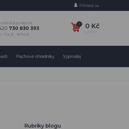
Přihlásit se
echnická podpora
0
0 Kč
420
730 830 393
s DPH
 - Pá: 8 - 16 hod.
asti
Pachové ohradníky
Výprodej
Rubriky blogu