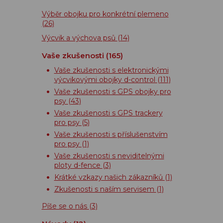
Výběr obojku pro konkrétní plemeno
(26)
Výcvik a výchova psů
(14)
Vaše zkušenosti
(165)
Vaše zkušenosti s elektronickými
výcvikovými obojky d-control
(111)
Vaše zkušenosti s GPS obojky pro
psy
(43)
Vaše zkušenosti s GPS trackery
pro psy
(5)
Vaše zkušenosti s příslušenstvím
pro psy
(1)
Vaše zkušenosti s neviditelnými
ploty d-fence
(3)
Krátké vzkazy našich zákazníků
(1)
Zkušenosti s naším servisem
(1)
Píše se o nás
(3)