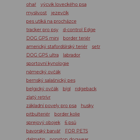
ohař
výcvik loveckého psa
myslivost
jezevčík
pes utíká na procházce
tracker pro psy
d-control Edge
DOG GPS mini
border teriér
americký stafordšírský teriér
setr
DOG GPS ultra
labrador
sportovní kynologie
německý ovčák
bernský salašnický pes
belgický ovčák
bígl
ridgeback
zlatý retrívr
základní povely pro psa
husky
pitbulteriér
border kolie
sprejový obojek
6 psů
bavorský barvář
FOR PETS
dalmatin
nonstop dogwear