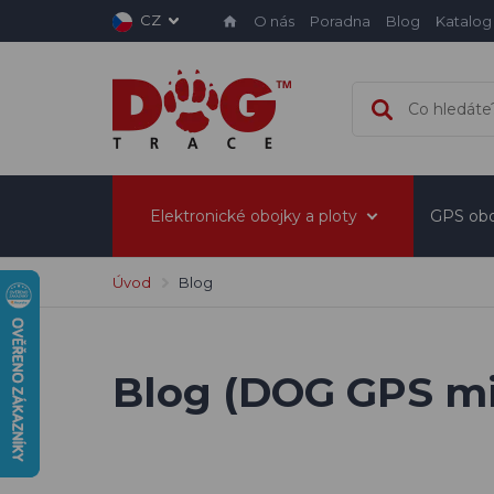
CZ
O nás
Poradna
Blog
Katalog
Elektronické obojky a ploty
GPS obo
Úvod
Blog
Blog (DOG GPS mi