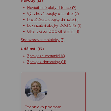
Návody
(12)
Neviditelné ploty d-fence
(7)
Výcvikové obojky d-control
(2)
Protištěkací obojky d-mute
(1)
Lokalizační obojky DOG GPS
(1)
GPS lokátor DOG GPS mini
(1)
Sponzorované aktivity
(3)
Události
(17)
Zprávy ze zahraničí
(6)
Zprávy z domoviny
(11)
Technická podpora