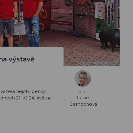
 na výstavě
vázela nejoblíbenější
Autor
Lucie
 dnech 21. až 24. května
Černochová