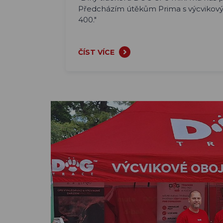
Předcházím útěkům Prima s výcvikov
400."
ČÍST VÍCE