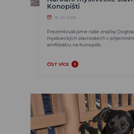
Konopišti
16. 06. 2026
Prezentovali jsme naše značky Dogtra
mysliveckých slavnostech v příjemném
amfiteátru na Konopišti.
ČÍST VÍCE