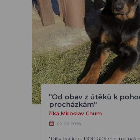
"Od obav z útěků k poh
procházkám"
říká Miroslav Chum
02. 06. 2026
"Díky trackeru DOG GPS mini má náš př