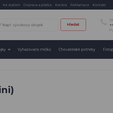
Ke stažení
Doprava a platba
Kariéra
Reklamace
Kontakt
T
Hledat
+
Po
jky
Vyhazovače míčků
Chovatelské potřeby
Fotop
ni)