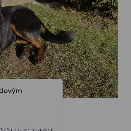
odovým
iběh pozitivní rozuzlení.